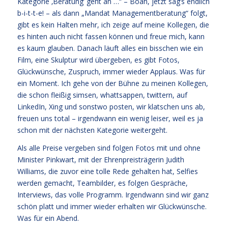
Kategorie ‚Beratung’ geht an …“ – Boah, jetzt sag’s endlich
b-i-t-t-e! – als dann „Mandat Managementberatung“ folgt,
gibt es kein Halten mehr, ich zeige auf meine Kollegen, die
es hinten auch nicht fassen können und freue mich, kann
es kaum glauben. Danach läuft alles ein bisschen wie ein
Film, eine Skulptur wird übergeben, es gibt Fotos,
Glückwünsche, Zuspruch, immer wieder Applaus. Was für
ein Moment. Ich gehe von der Bühne zu meinen Kollegen,
die schon fleißig simsen, whattsappen, twittern, auf
LinkedIn, Xing und sonstwo posten, wir klatschen uns ab,
freuen uns total – irgendwann ein wenig leiser, weil es ja
schon mit der nächsten Kategorie weitergeht.
Als alle Preise vergeben sind folgen Fotos mit und ohne
Minister Pinkwart, mit der Ehrenpreisträgerin Judith
Williams, die zuvor eine tolle Rede gehalten hat, Selfies
werden gemacht, Teambilder, es folgen Gespräche,
Interviews, das volle Programm. Irgendwann sind wir ganz
schön platt und immer wieder erhalten wir Glückwünsche.
Was für ein Abend.