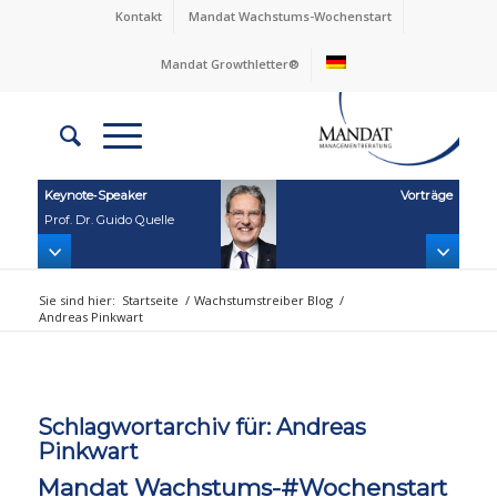
Kontakt
Mandat Wachstums-Wochenstart
Mandat Growthletter®
Keynote‑Speaker
Vorträge
Prof. Dr. Guido Quelle
Sie sind hier:
Startseite
/
Wachstumstreiber Blog
/
Andreas Pinkwart
Schlagwortarchiv für:
Andreas
Pinkwart
Mandat Wachstums-#Wochenstart