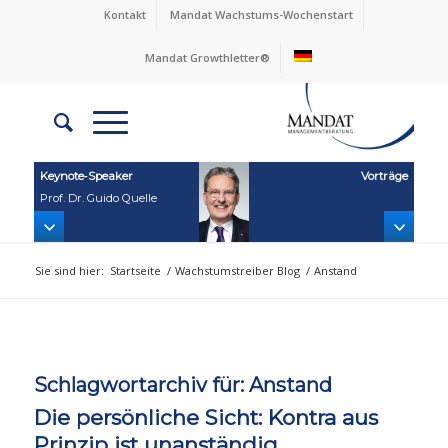
Kontakt
Mandat Wachstums-Wochenstart
Mandat Growthletter®
Keynote‑Speaker
Vorträge
Prof. Dr. Guido Quelle
Sie sind hier:
Startseite
/
Wachstumstreiber Blog
/
Anstand
Schlagwortarchiv für:
Anstand
Die persönliche Sicht: Kontra aus
Prinzip ist unanständig