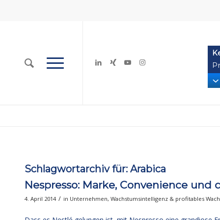
K
Pr
Schlagwortarchiv für:
Arabica
Nespresso: Marke, Convenience und d
/
4. April 2014
in
Unternehmen
,
Wachstumsintelligenz & profitables Wac
Dass es Nestlé gelungen ist, mit Nespresso eine grandiose Er