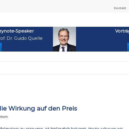
Kontakt
eynote‑Speaker
Vorträ
of. Dr. Guido Quelle
ie Wirkung auf den Preis
hstum
folgsstory zu erzeugen, ist hinlänglich bekannt. Heute schauen wir