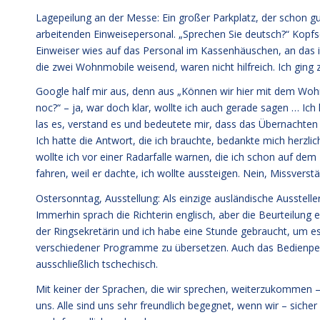
Lagepeilung an der Messe: Ein großer Parkplatz, der schon g
arbeitenden Einweisepersonal. „Sprechen Sie deutsch?“ Kopfs
Einweiser wies auf das Personal im Kassenhäuschen, an das 
die zwei Wohnmobile weisend, waren nicht hilfreich. Ich ging
Google half mir aus, denn aus „Können wir hier mit dem W
noc?“ – ja, war doch klar, wollte ich auch gerade sagen … I
las es, verstand es und bedeutete mir, dass das Übernachten 
Ich hatte die Antwort, die ich brauchte, bedankte mich herzl
wollte ich vor einer Radarfalle warnen, die ich schon auf d
fahren, weil er dachte, ich wollte aussteigen. Nein, Missverstä
Ostersonntag, Ausstellung: Als einzige ausländische Ausstel
Immerhin sprach die Richterin englisch, aber die Beurteilung 
der Ringsekretärin und ich habe eine Stunde gebraucht, um es 
verschiedener Programme zu übersetzen. Auch das Bedienper
ausschließlich tschechisch.
Mit keiner der Sprachen, die wir sprechen, weiterzukommen – 
uns. Alle sind uns sehr freundlich begegnet, wenn wir – sich