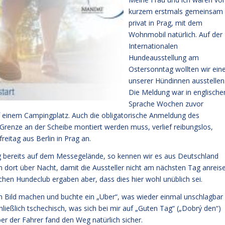
kurzem erstmals gemeinsam
privat in Prag, mit dem
Wohnmobil natürlich. Auf der
Internationalen
Hundeausstellung am
Ostersonntag wollten wir ein
unserer Hündinnen ausstellen
Die Meldung war in englische
Sprache Wochen zuvor
f einem Campingplatz. Auch die obligatorische Anmeldung des
renze an der Scheibe montiert werden muss, verlief reibungslos,
reitag aus Berlin in Prag an.
g bereits auf dem Messegelände, so kennen wir es aus Deutschland
dort über Nacht, damit die Aussteller nicht am nächsten Tag anreis
en Hundeclub ergaben aber, dass dies hier wohl unüblich sei.
n Bild machen und buchte ein „Uber“, was wieder einmal unschlagbar
hließlich tschechisch, was sich bei mir auf „Guten Tag“ („Dobrý den“)
ber der Fahrer fand den Weg natürlich sicher.