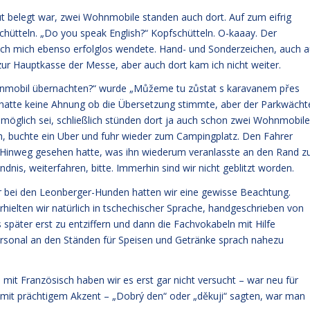
ut belegt war, zwei Wohnmobile standen auch dort. Auf zum eifrig
chütteln. „Do you speak English?“ Kopfschütteln. O-kaaay. Der
ich mich ebenso erfolglos wendete. Hand- und Sonderzeichen, auch a
 zur Hauptkasse der Messe, aber auch dort kam ich nicht weiter.
ohnmobil übernachten?“ wurde „Můžeme tu zůstat s karavanem přes
ch hatte keine Ahnung ob die Übersetzung stimmte, aber der Parkwächt
möglich sei, schließlich stünden dort ja auch schon zwei Wohnmobile
ich, buchte ein Uber und fuhr wieder zum Campingplatz. Den Fahrer
em Hinweg gesehen hatte, was ihn wiederum veranlasste an den Rand z
ndnis, weiterfahren, bitte. Immerhin sind wir nicht geblitzt worden.
ler bei den Leonberger-Hunden hatten wir eine gewisse Beachtung.
erhielten wir natürlich in tschechischer Sprache, handgeschrieben von
später erst zu entziffern und dann die Fachvokabeln mit Hilfe
sonal an den Ständen für Speisen und Getränke sprach nahezu
mit Französisch haben wir es erst gar nicht versucht – war neu für
er mit prächtigem Akzent – „Dobrý den“ oder „děkuji“ sagten, war man