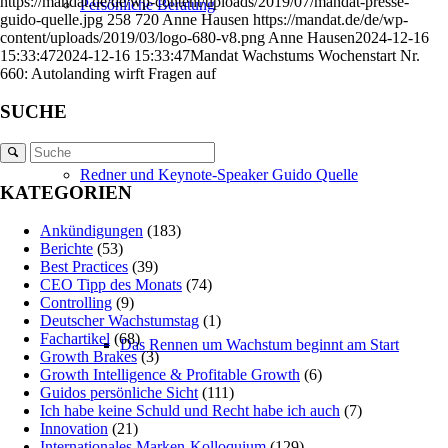
https://mandat.de/de/wp-content/uploads/2019/07/mandat-presse-
Persönliche Beratung
guido-quelle.jpg
258
720
Anne Hausen
https://mandat.de/de/wp-
content/uploads/2019/03/logo-680-v8.png
Anne Hausen
2024-12-16
15:33:47
2024-12-16 15:33:47
Mandat Wachstums Wochenstart Nr.
660: Autolanding wirft Fragen auf
SUCHE
Redner und Keynote-Speaker Guido Quelle
KATEGORIEN
Ankündigungen
(183)
Berichte
(53)
Best Practices
(39)
CEO Tipp des Monats
(74)
Controlling
(9)
Deutscher Wachstumstag
(1)
Fachartikel
(68)
Das Rennen um Wachstum beginnt am Start
Growth Brakes
(3)
Growth Intelligence & Profitable Growth
(6)
Guidos persönliche Sicht
(111)
Ich habe keine Schuld und Recht habe ich auch
(7)
Innovation
(21)
Internationales Marken-Kolloquium
(129)