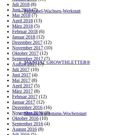
Juli 2018
(8)
Juni 2018
(7)
Profitabel-Wachsen-Werkstatt
Mai 2018
(7)
April 2018
(13)
März 2018
(5)
Februar 2018
(6)
Januar 2018
(12)
Dezember 2017
(12)
November 2017
(10)
Oktober 2017
(12)
September 2017
(7)
MANDAT GROWTHLETTER®
August 2017
(7)
Juli 2017
(10)
Juni 2017
(4)
Mai 2017
(8)
April 2017
(5)
März 2017
(8)
Februar 2017
(12)
Januar 2017
(12)
Dezember 2016
(16)
November 2016
(8)
Mandat Wachstums-Wochenstart
Oktober 2016
(10)
September 2016
(4)
August 2016
(8)
Juli 2016
(5)