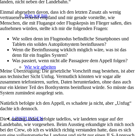
landen, nicht neben der Landebahn.“
Einmal abgesehen davon, dass ich den letzten Zusatz als wenig
Was wir tun
vertrauenerweckend empfand und mir gerade vorstellte, wie
Menschen, die mit Flugangst oder Flugskepsis im Flieger saßen, dies
aufnehmen würden, stellte ich mir die folgenden Fragen:
Wie sollen denn im Flugmodus befindliche Smartphones und
Tablets ein solides Autopilotsystem beeinflussen?
Wenn die Beeinflussung wirklich möglich wäre, was ist das
denn für ein fragiles System?
Was passiert, wenn nicht alle Passagiere dem Appell folgen?
Wie wir arbeiten
Meine Überzeugung: Die gesetzliche Vorschrift mag bestehen, ist aber
aus technischer Sicht Unfug. Vermutlich könnten wir sogar alle
zusammen telefonieren, surfen, Daten herunterladen, ohne dass auch
nur ein kleiner Teil des Bordsystems beeinflusst würde. So müsste das
System zumindest ausgelegt sein.
Natürlich befolgte ich den Appell, es schadete ja nicht, aber „Unfug“
dachte ich dennoch.
LEISTUNGEN
Die Landung, indes, erfolgte tadellos, wir landeten sogar auf der
Landebahn, wie vorgesehen. Beim Ausstieg erkundigte ich mich noch
bei der Crew, ob ich es wirklich richtig verstanden hatte, dass es sich
um eine vollautomatische Landung und nicht nur einen ILS-Approach