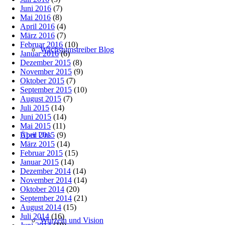
Juni 2016
(7)
Mai 2016
(8)
April 2016
(4)
März 2016
(7)
Februar 2016
(10)
Wachstumstreiber Blog
Januar 2016
(6)
Dezember 2015
(8)
November 2015
(9)
Oktober 2015
(7)
September 2015
(10)
August 2015
(7)
Juli 2015
(14)
Juni 2015
(14)
Mai 2015
(11)
April 2015
(9)
Über Uns
März 2015
(14)
Februar 2015
(15)
Januar 2015
(14)
Dezember 2014
(14)
November 2014
(14)
Oktober 2014
(20)
September 2014
(21)
August 2014
(15)
Juli 2014
(16)
Wurzeln und Vision