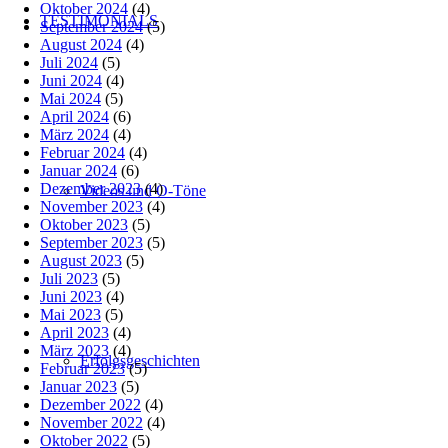
Oktober 2024
(4)
TESTIMONIALS
September 2024
(5)
August 2024
(4)
Juli 2024
(5)
Juni 2024
(4)
Mai 2024
(5)
April 2024
(6)
März 2024
(4)
Februar 2024
(4)
Januar 2024
(6)
Dezember 2023
(4)
Videos und O-Töne
November 2023
(4)
Oktober 2023
(5)
September 2023
(5)
August 2023
(5)
Juli 2023
(5)
Juni 2023
(4)
Mai 2023
(5)
April 2023
(4)
März 2023
(4)
Erfolgsgeschichten
Februar 2023
(5)
Januar 2023
(5)
Dezember 2022
(4)
November 2022
(4)
Oktober 2022
(5)