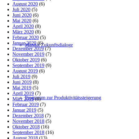
August 2020
(6)
Juli 2020
(5)
Juni 2020
(6)
Mai 2020
(6)
April 2020
(8)
März 2020
(8)
Februar 2020
(5)
Januar 2020
(6)
Mandat Zukunftsdialoge
Dezember 2019
(7)
November 2019
(7)
Oktober 2019
(6)
September 2019
(9)
August 2019
(6)
Juli 2019
(9)
Juni 2019
(8)
Mai 2019
(5)
April 2019
(7)
Programm zur Produktivitätssteigerung
März 2019
(8)
Februar 2019
(7)
Januar 2019
(5)
Dezember 2018
(7)
November 2018
(5)
Oktober 2018
(16)
September 2018
(16)
August 2018
(13)