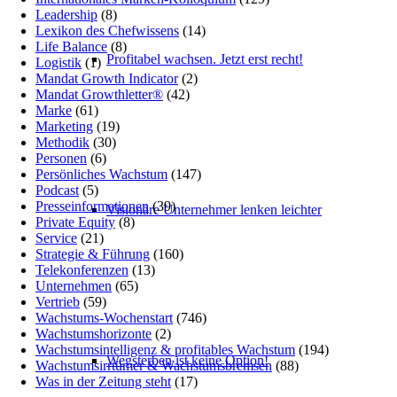
Leadership
(8)
Lexikon des Chefwissens
(14)
Life Balance
(8)
Profitabel wachsen. Jetzt erst recht!
Logistik
(1)
Mandat Growth Indicator
(2)
Mandat Growthletter®
(42)
Marke
(61)
Marketing
(19)
Methodik
(30)
Personen
(6)
Persönliches Wachstum
(147)
Podcast
(5)
Presseinformationen
(39)
Visionäre Unternehmer lenken leichter
Private Equity
(8)
Service
(21)
Strategie & Führung
(160)
Telekonferenzen
(13)
Unternehmen
(65)
Vertrieb
(59)
Wachstums-Wochenstart
(746)
Wachstumshorizonte
(2)
Wachstumsintelligenz & profitables Wachstum
(194)
Wegsterben ist keine Option!
Wachstumsirrtümer & Wachstumsbremsen
(88)
Was in der Zeitung steht
(17)