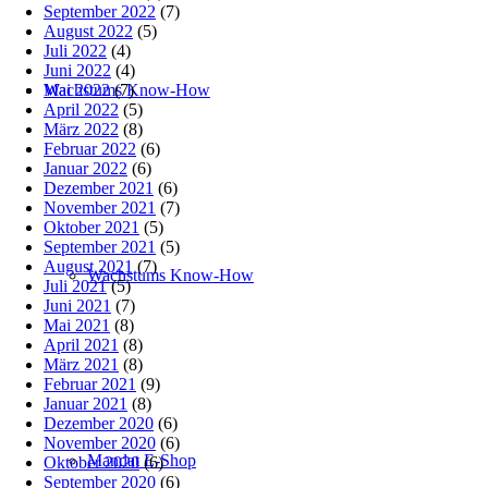
September 2022
(7)
August 2022
(5)
Juli 2022
(4)
Juni 2022
(4)
Mai 2022
(7)
Wachstums Know-How
April 2022
(5)
März 2022
(8)
Februar 2022
(6)
Januar 2022
(6)
Dezember 2021
(6)
November 2021
(7)
Oktober 2021
(5)
September 2021
(5)
August 2021
(7)
Wachstums Know-How
Juli 2021
(5)
Juni 2021
(7)
Mai 2021
(8)
April 2021
(8)
März 2021
(8)
Februar 2021
(9)
Januar 2021
(8)
Dezember 2020
(6)
November 2020
(6)
Mandat E-Shop
Oktober 2020
(6)
September 2020
(6)