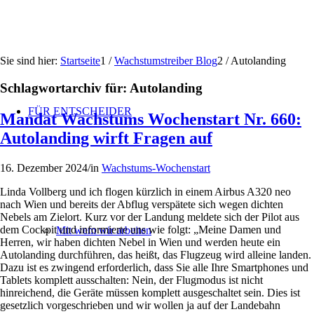
Sie sind hier:
Startseite
1
/
Wachstumstreiber Blog
2
/
Autolanding
Schlagwortarchiv für:
Autolanding
FÜR ENTSCHEIDER
Mandat Wachstums Wochenstart Nr. 660:
Autolanding wirft Fragen auf
16. Dezember 2024
/
in
Wachstums-Wochenstart
Linda Vollberg und ich flogen kürzlich in einem Airbus A320 neo
nach Wien und bereits der Abflug verspätete sich wegen dichten
Nebels am Zielort. Kurz vor der Landung meldete sich der Pilot aus
dem Cockpit und informierte uns wie folgt: „Meine Damen und
Mit wem wir arbeiten
Herren, wir haben dichten Nebel in Wien und werden heute ein
Autolanding durchführen, das heißt, das Flugzeug wird alleine landen.
Dazu ist es zwingend erforderlich, dass Sie alle Ihre Smartphones und
Tablets komplett ausschalten: Nein, der Flugmodus ist nicht
hinreichend, die Geräte müssen komplett ausgeschaltet sein. Dies ist
gesetzlich vorgeschrieben und wir wollen ja auf der Landebahn