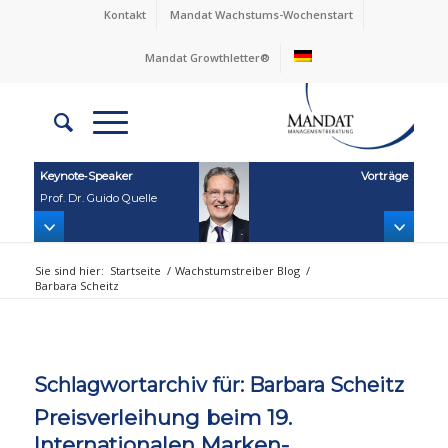
Kontakt
Mandat Wachstums-Wochenstart
Mandat Growthletter®
Keynote‑Speaker
Vorträge
Prof. Dr. Guido Quelle
Sie sind hier:
Startseite
/
Wachstumstreiber Blog
/
Barbara Scheitz
Schlagwortarchiv für:
Barbara Scheitz
Preisverleihung beim 19.
Internationalen Marken-