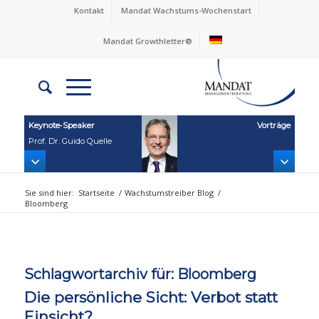
Kontakt
Mandat Wachstums-Wochenstart
Mandat Growthletter®
Keynote‑Speaker
Vorträge
Prof. Dr. Guido Quelle
Sie sind hier:
Startseite
/
Wachstumstreiber Blog
/
Bloomberg
Schlagwortarchiv für:
Bloomberg
Die persönliche Sicht: Verbot statt
Einsicht?