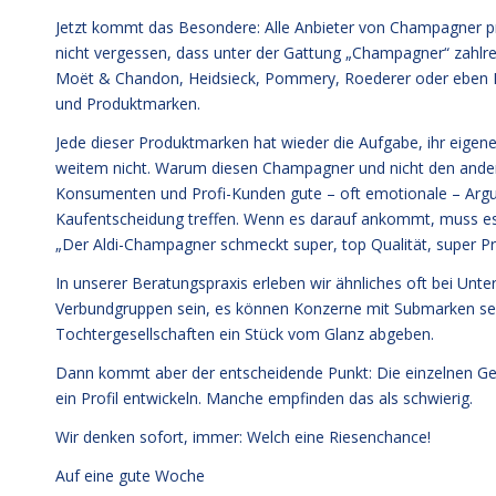
Jetzt kommt das Besondere: Alle Anbieter von Champagner pr
nicht vergessen, dass unter der Gattung „Champagner“ zahl
Moët & Chandon, Heidsieck, Pommery, Roederer oder eben Ru
und Produktmarken.
Jede dieser Produktmarken hat wieder die Aufgabe, ihr eigen
weitem nicht. Warum diesen Champagner und nicht den andere
Konsumenten und Profi-Kunden gute – oft emotionale – Argum
Kaufentscheidung treffen. Wenn es darauf ankommt, muss es me
„Der Aldi-Champagner schmeckt super, top Qualität, super Pre
In unserer Beratungspraxis erleben wir ähnliches oft bei U
Verbundgruppen sein, es können Konzerne mit Submarken sei
Tochtergesellschaften ein Stück vom Glanz abgeben.
Dann kommt aber der entscheidende Punkt: Die einzelnen Ge
ein Profil entwickeln. Manche empfinden das als schwierig.
Wir denken sofort, immer: Welch eine Riesenchance!
Auf eine gute Woche