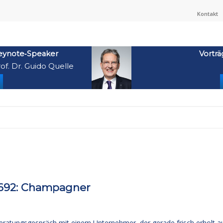
Kontakt
eynote‑Speaker
Vorträ
of. Dr. Guido Quelle
 692: Champagner
ratungsgespräch mit einem Unternehmer, der gerade frisch erholt a