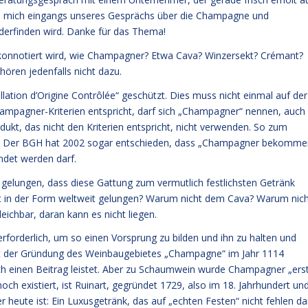
ch mich eingangs unseres Gesprächs über die Champagne und
ederfinden wird. Danke für das Thema!
 konnotiert wird, wie Champagner? Etwa Cava? Winzersekt? Crémant?
hören jedenfalls nicht dazu.
llation d’Origine Contrôlée“ geschützt. Dies muss nicht einmal auf der
ampagner-Kriterien entspricht, darf sich „Champagner“ nennen, auch
dukt, das nicht den Kriterien entspricht, nicht verwenden. So zum
en. Der BGH hat 2002 sogar entschieden, dass „Champagner bekomme
ndet werden darf.
 gelungen, dass diese Gattung zum vermutlich festlichsten Getränk
kt in der Form weltweit gelungen? Warum nicht dem Cava? Warum nic
ichbar, daran kann es nicht liegen.
t erforderlich, um so einen Vorsprung zu bilden und ihn zu halten und
seit der Gründung des Weinbaugebietes „Champagne“ im Jahr 1114
uch einen Beitrag leistet. Aber zu Schaumwein wurde Champagner „ers
h existiert, ist Ruinart, gegründet 1729, also im 18. Jahrhundert un
heute ist: Ein Luxusgetränk, das auf „echten Festen“ nicht fehlen dar