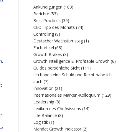
Ankündigungen
(183)
Berichte
(53)
Best Practices
(39)
CEO Tipp des Monats
(74)
Controlling
(9)
Deutscher Wachstumstag
(1)
Fachartikel
(68)
Growth Brakes
(3)
n,
Growth Intelligence & Profitable Growth
(6)
Guidos persönliche Sicht
(111)
Ich habe keine Schuld und Recht habe ich
auch
(7)
ht
Innovation
(21)
Internationales Marken-Kolloquium
(129)
Leadership
(8)
Lexikon des Chefwissens
(14)
Life Balance
(8)
t“
Logistik
(1)
d
Mandat Growth Indicator
(2)
f.