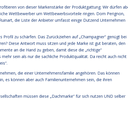
ofitieren von dieser Markenstärke der Produktgattung. Wir dürfen ab
reiche Wettbewerber um Wettbewerbsvorteile ringen. Dom Perignon,
inart, die Liste der Anbieter umfasst einige Dutzend Unternehmen
es Profil zu schärfen. Das Zurückziehen auf „Champagner“ genügt bei
n? Diese Antwort muss sitzen und jede Marke ist gut beraten, den
ente an die Hand zu geben, damit diese die „richtige“
hr sein als nur die sachliche Produktqualität. Da reicht auch nicht
is“.
nternehmen, die einer Unternehmensfamilie angehören. Das können
n, es können aber auch Familienunternehmen sein, die ihren
sellschaften müssen diese „Dachmarke“ für sich nutzen UND selber