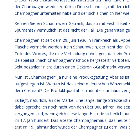
der Champagne wieder zurück in Deutschland ist, mit dem i
Champagner unterhalten habe und der sich sicherlich hier wi
Kennen Sie ein Schaumwein-Getränk, das so mit Festlichkeit
Spumante? Vermutlich ist das nicht der Fall. Die genannten ge
Champagner ist seit dem 29. Juni 1936 in Frankreich als „Appe
Flasche vermerkt werden. Kein Schaumwein, der nicht den Ch
Teile des Wortes, die eine Verbindung nahelegen, darf ein Pro
Beispiel ist „nach Champagnermethode hergestellt“ verbot
Sekt bezahlen“ nicht durch einen Elektronik-Großmarkt verwe
Nun ist „Champagner“ ja nur eine Produktgattung. Aber es ist
aufgestiegen ist. Warum ist das keinem deutschen Winzerse
dem Crémant? Die Produktqualität ist mitunter durchaus vergle
Es liegt, natürlich, an der Marke. Eine lange, lange Strecke is
dabei spreche ich noch nicht von den über 900 Jahren, die 
vergangen sind, wenngleich diese lange Historie sicherlich a
im 17. Jahrhundert. Das älteste Champagnerhaus, das heute noc
erst im 19. Jahrhundert wurde der Champagner zu dem, was er 