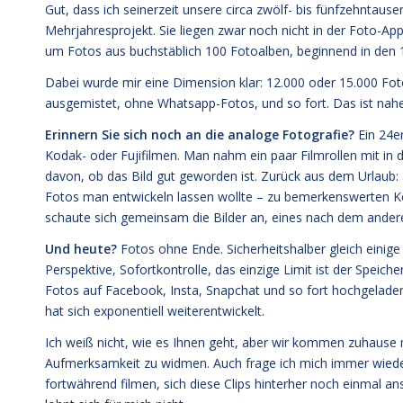
Gut, dass ich seinerzeit unsere circa zwölf- bis fünfzehntau
Mehrjahresprojekt. Sie liegen zwar noch nicht in der Foto-Ap
um Fotos aus buchstäblich 100 Fotoalben, beginnend in den 1
Dabei wurde mir eine Dimension klar: 12.000 oder 15.000 Fot
ausgemistet, ohne Whatsapp-Fotos, und so fort. Das ist nahe
Erinnern Sie sich noch an die analoge Fotografie?
Ein 24er
Kodak- oder Fujifilmen. Man nahm ein paar Filmrollen mit in
davon, ob das Bild gut geworden ist. Zurück aus dem Urlaub
Fotos man entwickeln lassen wollte – zu bemerkenswerten K
schaute sich gemeinsam die Bilder an, eines nach dem anderen
Und heute?
Fotos ohne Ende. Sicherheitshalber gleich einige
Perspektive, Sofortkontrolle, das einzige Limit ist der Speicher
Fotos auf Facebook, Insta, Snapchat und so fort hochgeladen 
hat sich exponentiell weiterentwickelt.
Ich weiß nicht, wie es Ihnen geht, aber wir kommen zuhaus
Aufmerksamkeit zu widmen. Auch frage ich mich immer wiede
fortwährend filmen, sich diese Clips hinterher noch einmal an