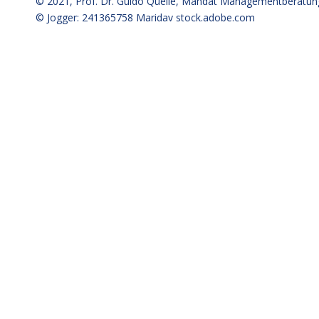
© 2021,
Prof. Dr. Guido Quelle
, Mandat Managementberatun
© Jogger: 241365758 Maridav
stock.adobe.com