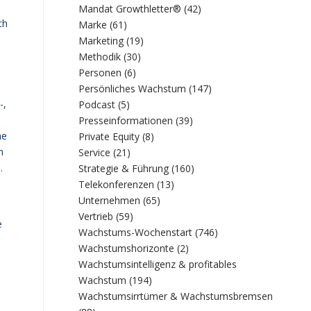
Mandat Growthletter®
(42)
ch
Marke
(61)
Marketing
(19)
Methodik
(30)
Personen
(6)
Persönliches Wachstum
(147)
-,
Podcast
(5)
Presseinformationen
(39)
he
Private Equity
(8)
n
Service
(21)
.
Strategie & Führung
(160)
Telekonferenzen
(13)
Unternehmen
(65)
Vertrieb
(59)
e
Wachstums-Wochenstart
(746)
Wachstumshorizonte
(2)
Wachstumsintelligenz & profitables
Wachstum
(194)
Wachstumsirrtümer & Wachstumsbremsen