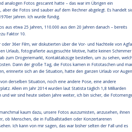
send analogen Fotos gescannt hatte – das war im Übrigen ein
p, aber die Fotos sind sauber auf dem Rechner abgelegt. Es handelt si
970er Jahren. Ich wurde fündig.
os aus etwa 25 Jahren, 110.000 aus den 20 Jahren danach – bereits
zu Faktor 10.
 oder 36er Film, wir diskutierten über die Vor- und Nachteile von Agfa
 den Urlaub, fotografierte ausgesuchte Motive, hatte keinen Schimmer
: ab zum Drogeriemarkt, Kontaktabzüge bestellen, um zu sehen, welc
osten. Dann der große Tag, die Fotos kamen in Fototaschen und ma
, erinnerte sich an die Situation, hatte den ganzen Urlaub vor Augen
 von derselben Situation, noch eine andere Pose, eine andere
platz. Allein im Jahr 2014 wurden laut Statista täglich 1,8 Milliarden
und wir sind heute sieben Jahre weiter, ich bin sicher, die Fotomeng
e manchmal kaum dazu, unsere Fotos auszumisten, anzusehen, ihnen
r, ob Menschen, die in Fußballstadien oder Konzertarenen
sehen. Ich kann von mir sagen, das war bisher selten der Fall und es