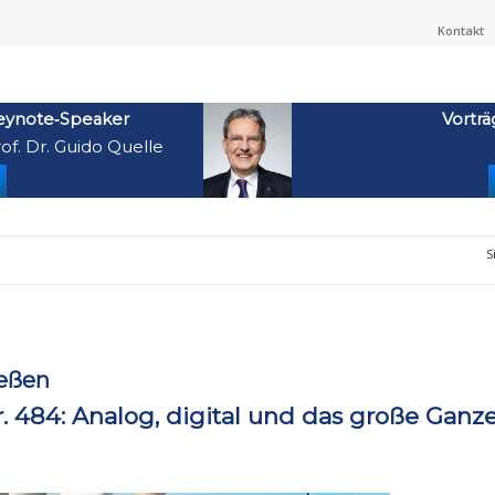
Kontakt
eynote‑Speaker
Vorträ
of. Dr. Guido Quelle
S
eßen
484: Analog, digital und das große Ganz