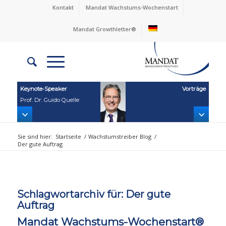
Kontakt
Mandat Wachstums-Wochenstart
Mandat Growthletter®
Keynote‑Speaker
Vorträge
Prof. Dr. Guido Quelle
Sie sind hier:
Startseite
/
Wachstumstreiber Blog
/
Der gute Auftrag
Schlagwortarchiv für:
Der gute
Auftrag
Mandat Wachstums-Wochenstart®