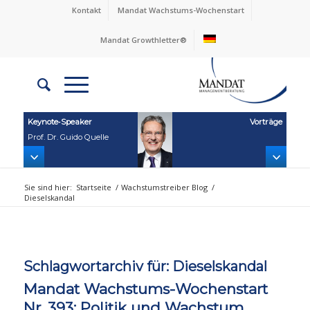
Kontakt
Mandat Wachstums-Wochenstart
Mandat Growthletter®
Keynote‑Speaker
Vorträge
Prof. Dr. Guido Quelle
Sie sind hier:
Startseite
/
Wachstumstreiber Blog
/
Dieselskandal
Schlagwortarchiv für:
Dieselskandal
Mandat Wachstums-Wochenstart
Nr. 393: Politik und Wachstum