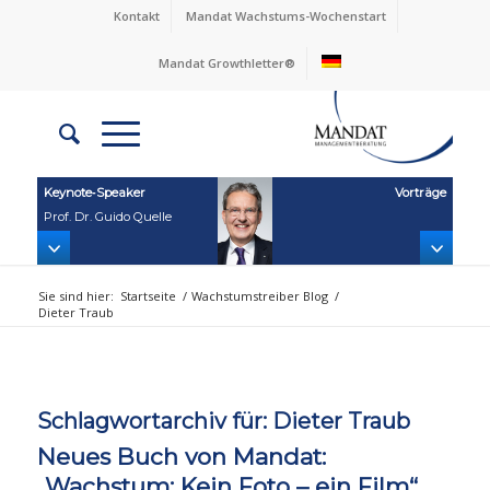
Kontakt
Mandat Wachstums-Wochenstart
Mandat Growthletter®
Keynote‑Speaker
Vorträge
Prof. Dr. Guido Quelle
Sie sind hier:
Startseite
/
Wachstumstreiber Blog
/
Dieter Traub
Schlagwortarchiv für:
Dieter Traub
Neues Buch von Mandat:
„Wachstum: Kein Foto – ein Film“