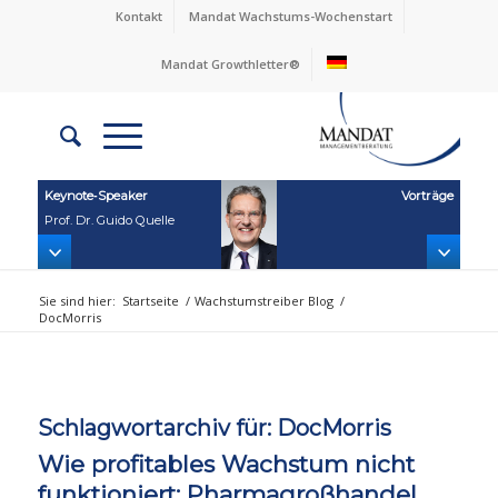
Kontakt
Mandat Wachstums-Wochenstart
Mandat Growthletter®
Keynote‑Speaker
Vorträge
Prof. Dr. Guido Quelle
Sie sind hier:
Startseite
/
Wachstumstreiber Blog
/
DocMorris
Schlagwortarchiv für:
DocMorris
Wie profitables Wachstum nicht
funktioniert: Pharmagroßhandel