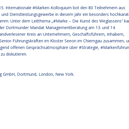
 15. Internationale #Marken-Kolloquium bot den 80 Teilnehmern aus
l und Dienstleistungsgewerbe in diesem Jahr ein besonders hochkarät
amm. Unter dem Leitthema „#Marke – Die Kunst des Weglassens“ k
 der Dortmunder Mandat Managementberatung am 13. und 14.
andverlesener Kreis an Unternehmern, Geschäftsführern, Inhabern,
Senior-Führungskräften im Kloster Seeon im Chiemgau zusammen, 
ragend offenen Gesprächsatmosphäre über #Strategie, #Markenführu
u diskutieren.
g GmbH, Dortmund, London, New York.