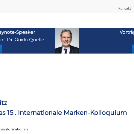
Kontakt
eynote‑Speaker
Vorträ
of. Dr. Guido Quelle
itz
s 15 . Internationale Marken-Kolloquium
sseinformationen