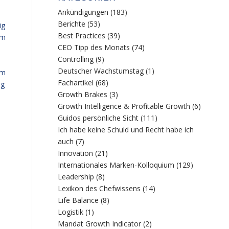
Ankündigungen
(183)
Berichte
(53)
ig
Best Practices
(39)
am
CEO Tipp des Monats
(74)
Controlling
(9)
Deutscher Wachstumstag
(1)
um
Fachartikel
(68)
ng
Growth Brakes
(3)
Growth Intelligence & Profitable Growth
(6)
Guidos persönliche Sicht
(111)
Ich habe keine Schuld und Recht habe ich
auch
(7)
Innovation
(21)
Internationales Marken-Kolloquium
(129)
Leadership
(8)
Lexikon des Chefwissens
(14)
Life Balance
(8)
Logistik
(1)
Mandat Growth Indicator
(2)