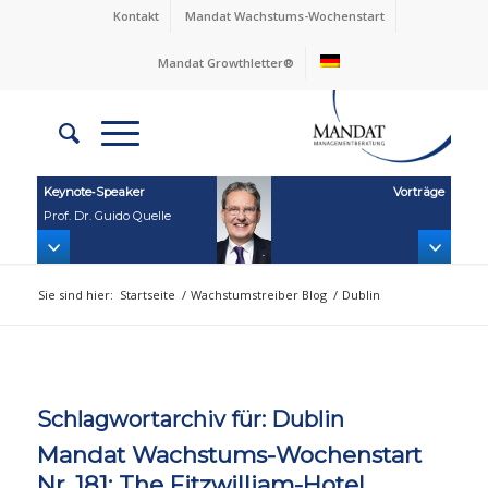
Kontakt
Mandat Wachstums-Wochenstart
Mandat Growthletter®
Keynote‑Speaker
Vorträge
Prof. Dr. Guido Quelle
Sie sind hier:
Startseite
/
Wachstumstreiber Blog
/
Dublin
Schlagwortarchiv für:
Dublin
Mandat Wachstums-Wochenstart
Nr. 181: The Fitzwilliam-Hotel,