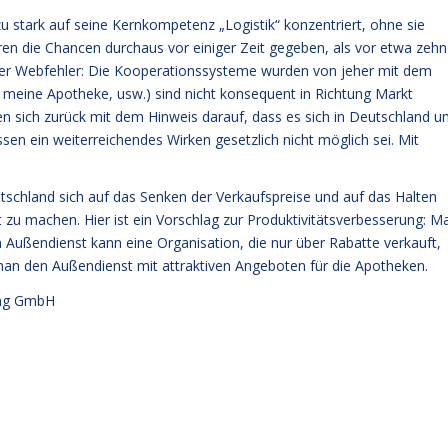
u stark auf seine Kernkompetenz „Logistik“ konzentriert, ohne sie
aren die Chancen durchaus vor einiger Zeit gegeben, als vor etwa zehn
er Webfehler: Die Kooperationssysteme wurden von jeher mit dem
a, meine Apotheke, usw.) sind nicht konsequent in Richtung Markt
n sich zurück mit dem Hinweis darauf, dass es sich in Deutschland 
sen ein weiterreichendes Wirken gesetzlich nicht möglich sei. Mit
chland sich auf das Senken der Verkaufspreise und auf das Halten
t zu machen. Hier ist ein Vorschlag zur Produktivitätsverbesserung: M
 Außendienst kann eine Organisation, die nur über Rabatte verkauft,
man den Außendienst mit attraktiven Angeboten für die Apotheken.
ng GmbH