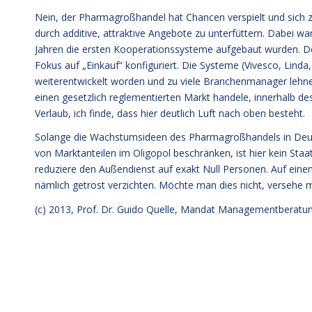
Nein, der Pharmagroßhandel hat Chancen verspielt und sich z
durch additive, attraktive Angebote zu unterfüttern. Dabei w
Jahren die ersten Kooperationssysteme aufgebaut wurden. D
Fokus auf „Einkauf“ konfiguriert. Die Systeme (Vivesco, Lind
weiterentwickelt worden und zu viele Branchenmanager lehne
einen gesetzlich reglementierten Markt handele, innerhalb des
Verlaub, ich finde, dass hier deutlich Luft nach oben besteht.
Solange die Wachstumsideen des Pharmagroßhandels in Deuts
von Marktanteilen im Oligopol beschränken, ist hier kein Staa
reduziere den Außendienst auf exakt Null Personen. Auf einen
nämlich getrost verzichten. Möchte man dies nicht, versehe 
(c) 2013,
Prof. Dr. Guido Quelle
, Mandat Managementberatu