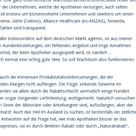
er die Unternehmen, welche die Apotheken versorgen, auch selten
n Teil erstens um börsennotierte Unternehmen und zweitens um einen
oenix, Gehe (Celesio), Alliance Healthcare (ex-ANZAG), Noweda,
Zahlen sind transparent.
dler insbesondere auf dem deutschen Markt agieren, ist aus meiner
von Kundenbeziehungen, ein fehlendes Angebot und irrige Annahmen
eil, der beim Apotheker ausgespielt wird, ist nämlich …
 einmal eine richtig gute Idee. So soll Wachstum also funktionieren.
auch die immensen Produktivitätsverbesserungen, die der
enden Margen nicht auffangen. Die Folge: sinkende Gewinne im
rden sie allein durch die Rabattschlacht vermutlich einige hundert
der sogar steigender Lieferleistung, wohlgemerkt. Natürlich versuchen
 Sinne der Aktionäre oder Anteilseigner sind, aufzufangen, aber der
utzt. Auch das Heil im Ausland zu suchen, ist bestenfalls ein zeitlich
 Antworten auf die Frage hat, wie man Apotheken besser an das
preises, sei es durch direkten Rabatt oder durch „Naturalrabatt“,