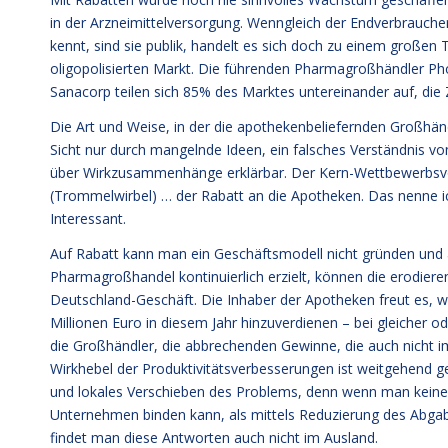
in der Arzneimittelversorgung. Wenngleich der Endverbrauch
kennt, sind sie publik, handelt es sich doch zu einem große
oligopolisierten Markt. Die führenden Pharmagroßhändler Ph
Sanacorp teilen sich 85% des Marktes untereinander auf, die 
Die Art und Weise, in der die apothekenbeliefernden Großhän
Sicht nur durch mangelnde Ideen, ein falsches Verständnis 
über Wirkzusammenhänge erklärbar. Der Kern-Wettbewerbsvort
(Trommelwirbel) … der Rabatt an die Apotheken. Das nenne ich
Interessant.
Auf Rabatt kann man ein Geschäftsmodell nicht gründen und 
Pharmagroßhandel kontinuierlich erzielt, können die erodier
Deutschland-Geschäft. Die Inhaber der Apotheken freut es, we
Millionen Euro in diesem Jahr hinzuverdienen – bei gleicher o
die Großhändler, die abbrechenden Gewinne, die auch nicht im
Wirkhebel der Produktivitätsverbesserungen ist weitgehend gen
und lokales Verschieben des Problems, denn wenn man keine
Unternehmen binden kann, als mittels Reduzierung des Abgabe
findet man diese Antworten auch nicht im Ausland.