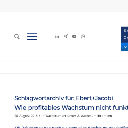
K
Pr
Schlagwortarchiv für:
Ebert+Jacobi
Wie profitables Wachstum nicht funk
/
28. August 2013
in
Wachstumsirrtümer & Wachstumsbremsen
Mit Rabatten wurde noch nie sinnvolles Wachstum geschaffen