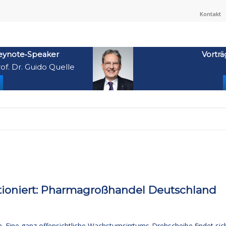
Kontakt
eynote‑Speaker
Vorträ
of. Dr. Guido Quelle
tioniert: Pharmagroßhandel Deutschland
. Eine ganz offensichtliche Wachstumsirrtums-Drehscheibe findet sic