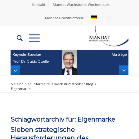
Kontakt
Mandat Wachstums-Wochenstart
Mandat Growthletter®
Keynote‑Speaker
Vorträge
Prof. Dr. Guido Quelle
Sie sind hier:
Startseite
/
Wachstumstreiber Blog
/
Eigenmarke
Schlagwortarchiv für:
Eigenmarke
Sieben strategische
Herausforderungen des