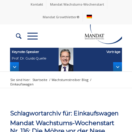
Kontakt
Mandat Wachstums-Wochenstart
Mandat Growthletter®
Keynote‑Speaker
Vorträge
Prof. Dr. Guido Quelle
Sie sind hier:
Startseite
/
Wachstumstreiber Blog
/
Einkaufswagen
Schlagwortarchiv für:
Einkaufswagen
Mandat Wachstums-Wochenstart
Nr. 116: Die Möhre vor der Nase