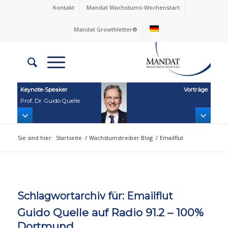
Kontakt
Mandat Wachstums-Wochenstart
Mandat Growthletter®
Keynote‑Speaker
Vorträge
Prof. Dr. Guido Quelle
Sie sind hier:
Startseite
/
Wachstumstreiber Blog
/
Emailflut
Schlagwortarchiv für:
Emailflut
Guido Quelle auf Radio 91.2 – 100%
Dortmund