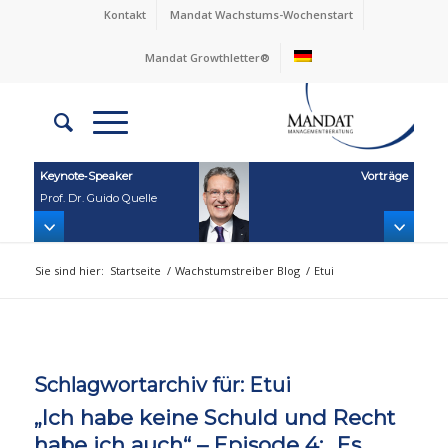
Kontakt
Mandat Wachstums-Wochenstart
Mandat Growthletter®
Keynote‑Speaker
Vorträge
Prof. Dr. Guido Quelle
Sie sind hier:
Startseite
/
Wachstumstreiber Blog
/
Etui
Schlagwortarchiv für:
Etui
„Ich habe keine Schuld und Recht
habe ich auch“ – Episode 4: „Es