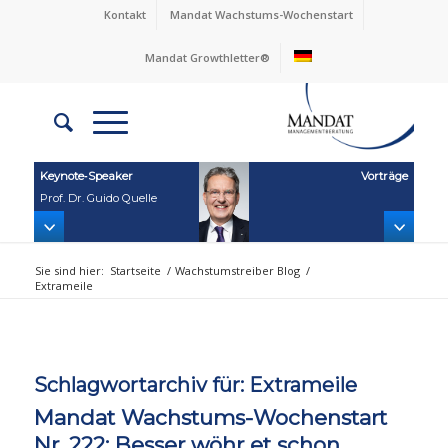
Kontakt
Mandat Wachstums-Wochenstart
Mandat Growthletter®
Keynote‑Speaker
Vorträge
Prof. Dr. Guido Quelle
Sie sind hier:
Startseite
/
Wachstumstreiber Blog
/
Extrameile
Schlagwortarchiv für:
Extrameile
Mandat Wachstums-Wochenstart
Nr. 222: Besser wöhr et schon