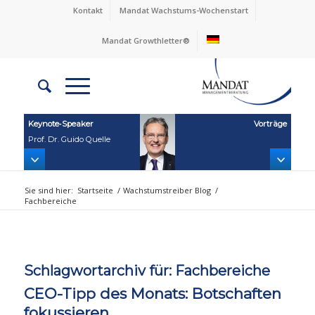
Kontakt
Mandat Wachstums-Wochenstart
Mandat Growthletter®
Keynote‑Speaker
Vorträge
Prof. Dr. Guido Quelle
Sie sind hier:
Startseite
/
Wachstumstreiber Blog
/
Fachbereiche
Schlagwortarchiv für:
Fachbereiche
CEO-Tipp des Monats: Botschaften
fokussieren