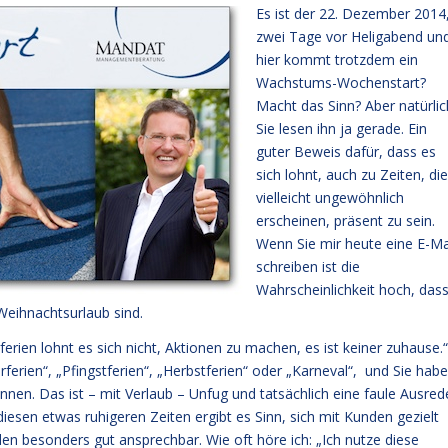
Es ist der 22. Dezember 2014
zwei Tage vor Heligabend un
hier kommt trotzdem ein
Wachstums-Wochenstart?
Macht das Sinn? Aber natürlic
Sie lesen ihn ja gerade. Ein
guter Beweis dafür, dass es
sich lohnt, auch zu Zeiten, die
vielleicht ungewöhnlich
erscheinen, präsent zu sein.
Wenn Sie mir heute eine E-Ma
schreiben ist die
Wahrscheinlichkeit hoch, das
Weihnachtsurlaub sind.
rien lohnt es sich nicht, Aktionen zu machen, es ist keiner zuhause.“
erien“, „Pfingstferien“, „Herbstferien“ oder „Karneval“, und Sie hab
önnen. Das ist – mit Verlaub – Unfug und tatsächlich eine faule Ausred
iesen etwas ruhigeren Zeiten ergibt es Sinn, sich mit Kunden gezielt
en besonders gut ansprechbar. Wie oft höre ich: „Ich nutze diese