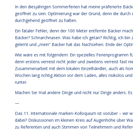
In den diesjährigen Sommerferien hat meine präferierte Bäcke
geöffnet zu sein. Optimierung war der Grund, denn die durch d
durchgehend geöffnet zu halten.
Ein fataler Fehler, denn der 100 Meter entfernte Bäcker mach
Bäcker? Schnarchnasen. Was habe ich getan? Richtig, ich bi
gelernt und „mein“ Bäcker hat das Nachsehen. Ende der Opti
Wie wäre es mit folgendem: Ein spezielles Ferienprogramm für
denn erstens verreist nicht jeder und zweitens verreist fast 
Zusammenarbeit mit dem lokalen Einzelhändler, auch als home
Wochen lang richtig Aktion vor dem Laden, alles risikolos u
runter.
Machen Sie ‘mal andere Dinge und nicht nur Dinge anders. Es 
—
Das 11. Internationale marken-Kolloquium ist vorüber – wir we
dabei? Diskussionen im kleinen Kreis auf Augenhöhe über Wa
zu Referenten und auch Stimmen von Teilnehmern und Refe