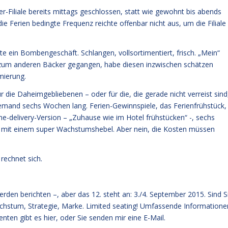
r-Filiale bereits mittags geschlossen, statt wie gewohnt bis abends
ie Ferien bedingte Frequenz reichte offenbar nicht aus, um die Filiale
te ein Bombengeschäft. Schlangen, vollsortimentiert, frisch. „Mein“
n zum anderen Bäcker gegangen, habe diesen inzwischen schätzen
mierung.
 die Daheimgebliebenen – oder für die, die gerade nicht verreist sind
niemand sechs Wochen lang. Ferien-Gewinnspiele, das Ferienfrühstück, 
-delivery-Version – „Zuhause wie im Hotel frühstücken“ -, sechs
nd mit einem super Wachstumshebel. Aber nein, die Kosten müssen
rechnet sich.
rden berichten –, aber das 12. steht an: 3./4. September 2015. Sind S
chstum, Strategie, Marke. Limited seating! Umfassende Informatione
renten
gibt es hier
, oder Sie senden mir eine E-Mail.