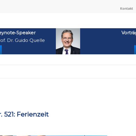
Kontakt
eynote‑Speaker
Vorträ
of. Dr. Guido Quelle
521: Ferienzeit