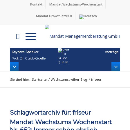
Kontakt
Mandat Wachstums-Wochenstart
Mandat Growthletter®
Keynote‑Speaker
Vorträge
Prof. Dr. Guido Quelle
Sie sind hier:
Startseite
/
Wachstumstreiber Blog
/
friseur
Schlagwortarchiv für:
friseur
Mandat Wachstums Wochenstart
Nr. 652: Immer schön ehrlich