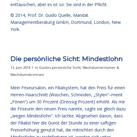
enttäuschen, aber es ist so: Sie sind in der Pflicht.
© 2014,
Prof. Dr. Guido Quelle
, Mandat
Managementberatung GmbH, Dortmund, London, New
York.
Die persönliche Sicht: Mindestlohn
/
13. Juni 2014
in
Guidos persönliche Sicht
,
Wachstumsirrtümer &
Wachstumsbremsen
Mein Friseursalon, ein Filialsystem, hat den Preis für einen
Herren-Haarschnitt (Waschen, Schneiden, „Stylen“–meint
„Fönen“) um 30 Prozent (Dreissig Prozent) erhöht. Als mir
die Friseurin den neuen Preis nannte, sagte sie gleich dazu
„wegen Mindestlohn“. Ich lachte. Abgesehen davon, dass
der Filialist hier die Gunst der Stunde zu einer saftigen
Preiserhöhung genutzt hat, die mitnichten durch den
Mindestlohn zu rechtfertigen ist, werden sich unter