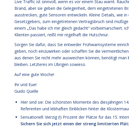
Live Traffic ist sinnvoll, wenn es vor einem Stau warnt. Rauc
Brand, aber sie geben die Gelegenheit, dem eingetretenen B
ausstrecken, gute Sensoren entwickeln. Kleine Details, wie in
Gesetzgebers, zum eingetretenen Vertragsbruch sind müßige a
einem „Das habe ich mir gleich gedacht“ vorbeimarschiert. Ic
Klienten passiert, reißt mir regelhaft die Hutschnur.
Sorgen Sie dafür, dass Sie entweder Frühwarnsysteme einricht
geben, noch einzuwirken oder schaffen Sie die vermeintliche
aus denen Sie nicht mehr ausweichen können, benötigt man 
bleiben. Letzteres im Übrigen sowieso.
Auf eine gute Woche!
Ihr und Euer
Guido Quelle
Hier sind sie: Die schönsten Momente des diesjährigen 14
Referenten und lebhaften Einblicken hinter die Klosterma
Sensationell: Vierzig (!) Prozent der Plätze für das
15. Inte
Sichern Sie sich jetzt einen der streng limitierten Plät