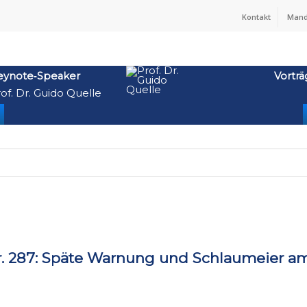
Kontakt
Mand
eynote‑Speaker
Vorträ
of. Dr. Guido Quelle
 287: Späte Warnung und Schlaumeier a