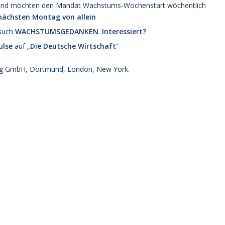
en und möchten den Mandat Wachstums-Wochenstart wöchentlich
rnächsten Montag von allein
 Buch
WACHSTUMSGEDANKEN
.
Interessiert?
lse
auf „
Die Deutsche Wirtschaft
“
g GmbH, Dortmund, London, New York.