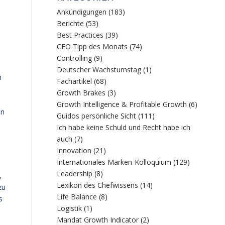
Ankündigungen
(183)
Berichte
(53)
Best Practices
(39)
CEO Tipp des Monats
(74)
Controlling
(9)
Deutscher Wachstumstag
(1)
h
Fachartikel
(68)
Growth Brakes
(3)
Growth Intelligence & Profitable Growth
(6)
on
Guidos persönliche Sicht
(111)
Ich habe keine Schuld und Recht habe ich
auch
(7)
Innovation
(21)
Internationales Marken-Kolloquium
(129)
Leadership
(8)
,
Lexikon des Chefwissens
(14)
zu
Life Balance
(8)
s
Logistik
(1)
Mandat Growth Indicator
(2)