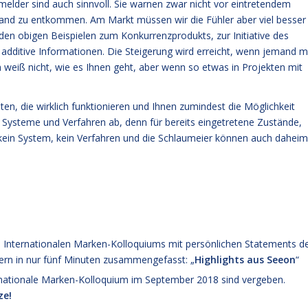
hmelder sind auch sinnvoll. Sie warnen zwar nicht vor eintretendem
rand zu entkommen. Am Markt müssen wir die Fühler aber viel besser
 den obigen Beispielen zum Konkurrenzprodukts, zur Initiative des
dditive Informationen. Die Steigerung wird erreicht, wenn jemand m
h weiß nicht, wie es Ihnen geht, aber wenn so etwas in Projekten mit
en, die wirklich funktionieren und Ihnen zumindest die Möglichkeit
n Systeme und Verfahren ab, denn für bereits eingetretene Zustände,
kein System, kein Verfahren und die Schlaumeier können auch daheim
. Internationalen Marken-Kolloquiums mit persönlichen Statements d
uern in nur fünf Minuten zusammengefasst: „
Highlights aus Seeon
“
rnationale Marken-Kolloquium im September 2018
sind vergeben.
ze!