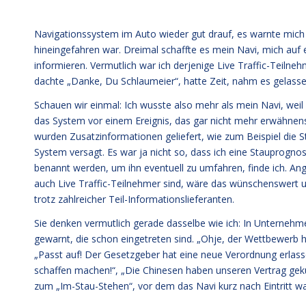
Navigationssystem im Auto wieder gut drauf, es warnte mich nä
hineingefahren war. Dreimal schaffte es mein Navi, mich auf 
informieren. Vermutlich war ich derjenige Live Traffic-Teilne
dachte „Danke, Du Schlaumeier“, hatte Zeit, nahm es gelasse
Schauen wir einmal: Ich wusste also mehr als mein Navi, weil
das System vor einem Ereignis, das gar nicht mehr erwähnensw
wurden Zusatzinformationen geliefert, wie zum Beispiel die 
System versagt. Es war ja nicht so, dass ich eine Stauprogno
benannt werden, um ihn eventuell zu umfahren, finde ich. An
auch Live Traffic-Teilnehmer sind, wäre das wünschenswert u
trotz zahlreicher Teil-Informationslieferanten.
Sie denken vermutlich gerade dasselbe wie ich: In Unternehme
gewarnt, die schon eingetreten sind. „Ohje, der Wettbewerb 
„Passt auf! Der Gesetzgeber hat eine neue Verordnung erlass
schaffen machen!“, „Die Chinesen haben unseren Vertrag gekünd
zum „Im-Stau-Stehen“, vor dem das Navi kurz nach Eintritt war