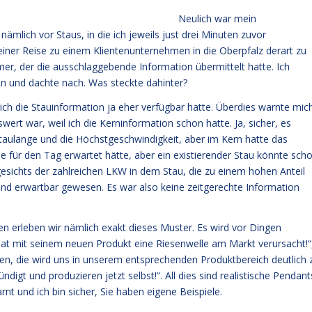
Neulich war mein
mlich vor Staus, in die ich jeweils just drei Minuten zuvor
einer Reise zu einem Klientenunternehmen in die Oberpfalz derart zu
hmer, der die ausschlaggebende Information übermittelt hatte. Ich
n und dachte nach. Was steckte dahinter?
 ich die Stauinformation ja eher verfügbar hatte. Überdies warnte mic
ert war, weil ich die Kerninformation schon hatte. Ja, sicher, es
Staulänge und die Höchstgeschwindigkeit, aber im Kern hatte das
se für den Tag erwartet hätte, aber ein existierender Stau könnte sch
gesichts der zahlreichen LKW in dem Stau, die zu einem hohen Anteil
nd erwartbar gewesen. Es war also keine zeitgerechte Information
n erleben wir nämlich exakt dieses Muster. Es wird vor Dingen
hat mit seinem neuen Produkt eine Riesenwelle am Markt verursacht!“
en, die wird uns in unserem entsprechenden Produktbereich deutlich 
igt und produzieren jetzt selbst!“. All dies sind realistische Pendant
nt und ich bin sicher, Sie haben eigene Beispiele.