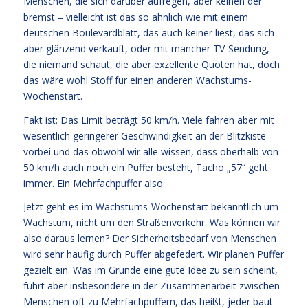
Menschen, die sich darüber aufregen, aber keinen der
bremst – vielleicht ist das so ähnlich wie mit einem
deutschen Boulevardblatt, das auch keiner liest, das sich
aber glänzend verkauft, oder mit mancher TV-Sendung,
die niemand schaut, die aber exzellente Quoten hat, doch
das wäre wohl Stoff für einen anderen Wachstums-
Wochenstart.
Fakt ist: Das Limit beträgt 50 km/h. Viele fahren aber mit
wesentlich geringerer Geschwindigkeit an der Blitzkiste
vorbei und das obwohl wir alle wissen, dass oberhalb von
50 km/h auch noch ein Puffer besteht, Tacho „57“ geht
immer. Ein Mehrfachpuffer also.
Jetzt geht es im Wachstums-Wochenstart bekanntlich um
Wachstum, nicht um den Straßenverkehr. Was können wir
also daraus lernen? Der Sicherheitsbedarf von Menschen
wird sehr häufig durch Puffer abgefedert. Wir planen Puffer
gezielt ein. Was im Grunde eine gute Idee zu sein scheint,
führt aber insbesondere in der Zusammenarbeit zwischen
Menschen oft zu Mehrfachpuffern, das heißt, jeder baut