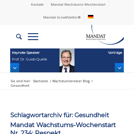
Kontakt
Mandat Wachstums-Wochenstart
Mandat Growthletter®
Keynote‑Speaker
Vorträge
Prof. Dr. Guido Quelle
Sie sind hier:
Startseite
/
Wachstumstreiber Blog
/
Gesundheit
Schlagwortarchiv für:
Gesundheit
Mandat Wachstums-Wochenstart
Nr. 234: Respekt