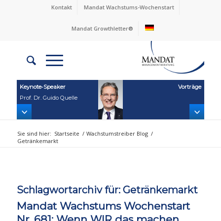
Kontakt
Mandat Wachstums-Wochenstart
Mandat Growthletter®
Keynote‑Speaker
Vorträge
Prof. Dr. Guido Quelle
Sie sind hier:
Startseite
/
Wachstumstreiber Blog
/
Getränkemarkt
Schlagwortarchiv für:
Getränkemarkt
Mandat Wachstums Wochenstart
Nr. 681: Wenn WIR das machen,