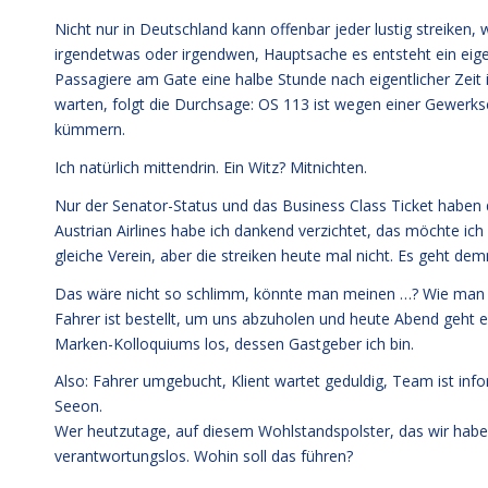
Nicht nur in Deutschland kann offenbar jeder lustig streiken,
irgendetwas oder irgendwen, Hauptsache es entsteht ein eige
Passagiere am Gate eine halbe Stunde nach eigentlicher Zei
warten, folgt die Durchsage: OS 113 ist wegen einer Gewer
kümmern.
Ich natürlich mittendrin. Ein Witz? Mitnichten.
Nur der Senator-Status und das Business Class Ticket haben 
Austrian Airlines habe ich dankend verzichtet, das möchte ich 
gleiche Verein, aber die streiken heute mal nicht. Es geht d
Das wäre nicht so schlimm, könnte man meinen …? Wie man e
Fahrer ist bestellt, um uns abzuholen und heute Abend geht es
Marken-Kolloquiums los, dessen Gastgeber ich bin.
Also: Fahrer umgebucht, Klient wartet geduldig, Team ist inf
Seeon.
Wer heutzutage, auf diesem Wohlstandspolster, das wir haben,
verantwortungslos. Wohin soll das führen?