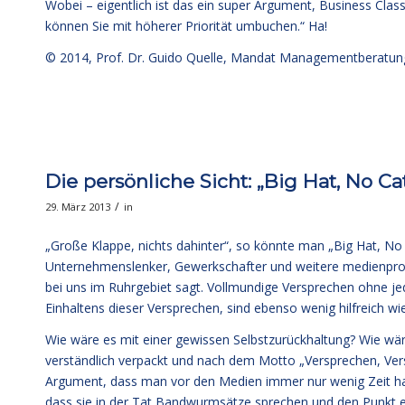
Wobei – eigentlich ist das ein super Argument, Business Class
können Sie mit höherer Priorität umbuchen.“ Ha!
© 2014,
Prof. Dr. Guido Quelle
, Mandat Managementberatun
Die persönliche Sicht: „Big Hat, No Cat
/
29. März 2013
in
„Große Klappe, nichts dahinter“, so könnte man „Big Hat, No 
Unternehmenslenker, Gewerkschafter und weitere medienprom
bei uns im Ruhrgebiet sagt. Vollmundige Versprechen ohne je
Einhaltens dieser Versprechen, sind ebenso wenig hilfreich 
Wie wäre es mit einer gewissen Selbstzurückhaltung? Wie wär
verständlich verpackt und nach dem Motto „Versprechen, Ver
Argument, dass man vor den Medien immer nur wenig Zeit hab
dass sie in der Tat Bandwurmsätze sprechen und den Punkt ers