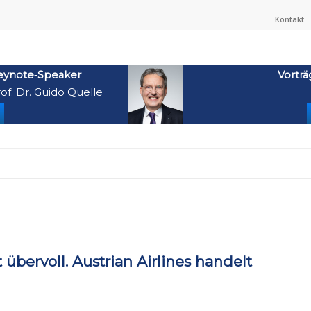
Kontakt
eynote‑Speaker
Vorträ
of. Dr. Guido Quelle
übervoll. Austrian Airlines handelt