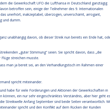
n dem die Gewerkschaft UFO die Lufthansa in Deutschland ganztägig
avon betroffen sein, einige der Teilnehmer des 9. Internationalen
 das unerhört, inakzeptabel, überzogen, unverschämt, arrogant,
rig und dumm.
anz unabhängig davon, ob dieser Streik nun bereits ein Ende hat, od
 Streikenden „guter Stimmung“ seien. Sie spricht davon, dass „die
er Flüge streichen musste.
dass man ja bereit sei, an den Verhandlungstisch im Rahmen einer
iemand spricht miteinander.
und habe für viele Forderungen und Aktionen der Gewerkschaften in
 können, ein nur sehr eingeschränktes Verständnis, aber hier geht e
 die Streikwelle Anfang September sind beide Seiten verantwortlich. W
teinander spricht und den Konflikt auf dem Rücken der Kunden