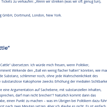
 Tickets zu verkaufen: „Wenn wir streiken (was wir oft genug tun),
g GmbH, Dortmund, London, New York.
tle“
Cattle“ übersetzen. Ich würde mich freuen, wenn Politiker,
inent Wirkende den „Ball ein wenig flacher halten“ könnten, wie ma
de Substanz, schlimmer noch, ohne jede Wahrscheinlichkeit des
wie substanzlose Kakophonie zwecks Erhöhung der medialen Sichtbarkei
e eine Argumentation auf Sachebene, mit substanziellen Inhalten,
sprechen, darf man nicht brechen“? Natürlich kommt dann das
e, einen Punkt zu machen – was im Übrigen bei Politikern dazu führ
t nach zwei Minuten setzen. Aber ich glaube es nicht. Es ist einfach 