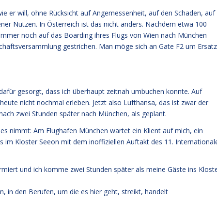
 wie er will, ohne Rücksicht auf Angemessenheit, auf den Schaden, auf
ner Nutzen. In Österreich ist das nicht anders. Nachdem etwa 100
t immer noch auf das Boarding ihres Flugs von Wien nach München
kschaftsversammlung gestrichen. Man möge sich an Gate F2 um Ersatz
dafür gesorgt, dass ich überhaupt zeitnah umbuchen konnte. Auf
heute nicht nochmal erleben. Jetzt also Lufthansa, das ist zwar der
emnach zwei Stunden später nach München, als geplant.
s nimmt: Am Flughafen München wartet ein Klient auf mich, ein
 im Kloster Seeon mit dem inoffiziellen Auftakt des 11. International
ormiert und ich komme zwei Stunden später als meine Gäste ins Klost
 in den Berufen, um die es hier geht, streikt, handelt