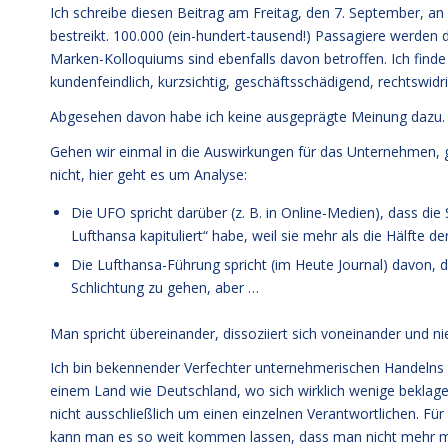
Ich schreibe diesen Beitrag am Freitag, den 7. September, a
bestreikt. 100.000 (ein-hundert-tausend!) Passagiere werden d
Marken-Kolloquiums sind ebenfalls davon betroffen. Ich finde
kundenfeindlich, kurzsichtig, geschäftsschädigend, rechtswid
Abgesehen davon habe ich keine ausgeprägte Meinung dazu.
Gehen wir einmal in die Auswirkungen für das Unternehmen, g
nicht, hier geht es um Analyse:
Die UFO spricht darüber (z. B. in Online-Medien), dass die
Lufthansa kapituliert“ habe, weil sie mehr als die Hälfte d
Die Lufthansa-Führung spricht (im Heute Journal) davon, 
Schlichtung zu gehen, aber …
Man spricht übereinander, dissoziiert sich voneinander und n
Ich bin bekennender Verfechter unternehmerischen Handelns 
einem Land wie Deutschland, wo sich wirklich wenige beklagen
nicht ausschließlich um einen einzelnen Verantwortlichen. Für
kann man es so weit kommen lassen, dass man nicht mehr mi