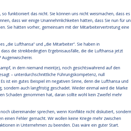
so funktioniert das nicht. Sie können uns nicht weismachen, dass es
können, dass wir einige Unannehmlichkeiten hätten, dass Sie nun für un
en. Sie hätten vorher, gemeinsam mit der Mitarbeitervertretung eine
es „die Lufthansa“ und „die Mitarbeiter“. Sie haben in
ass die streikbedingten Ergebnisausfälle, die die Lufthansa jetzt
d? Augenwischerei.
tkampf, in dem niemand meint(e), noch gesichtswahrend auf den
esagt – unterdurchschnittliche Führungskompetenz, null
Es ist ein gutes Beispiel im negativen Sinne, denn die Lufthansa und
g, sondern auch langfristig geschadet. Wieder einmal wird die Marke
inen Schaden genommen hat, daran sollte wohl kein Zweifel mehr
och übereinander sprechen, wenn Konflikte nicht diskutiert, sonder
en einen Fehler gemacht. Wir wollen keine Kriege mehr zwischen
ktionen in Unternehmen zu beenden. Das wäre ein guter Start.