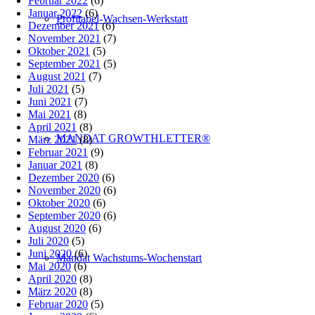
Februar 2022
(6)
Januar 2022
(6)
Profitabel-Wachsen-Werkstatt
Dezember 2021
(6)
November 2021
(7)
Oktober 2021
(5)
September 2021
(5)
August 2021
(7)
Juli 2021
(5)
Juni 2021
(7)
Mai 2021
(8)
April 2021
(8)
MANDAT GROWTHLETTER®
März 2021
(8)
Februar 2021
(9)
Januar 2021
(8)
Dezember 2020
(6)
November 2020
(6)
Oktober 2020
(6)
September 2020
(6)
August 2020
(6)
Juli 2020
(5)
Juni 2020
(6)
Mandat Wachstums-Wochenstart
Mai 2020
(6)
April 2020
(8)
März 2020
(8)
Februar 2020
(5)