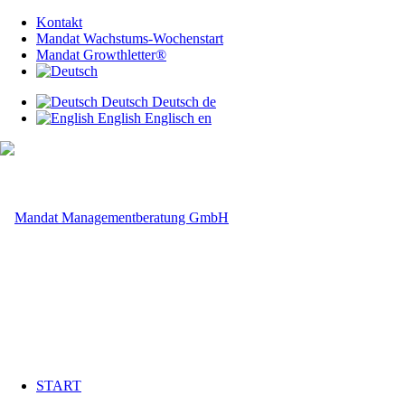
Kontakt
Mandat Wachstums-Wochenstart
Mandat Growthletter®
Deutsch
Deutsch
de
English
Englisch
en
START