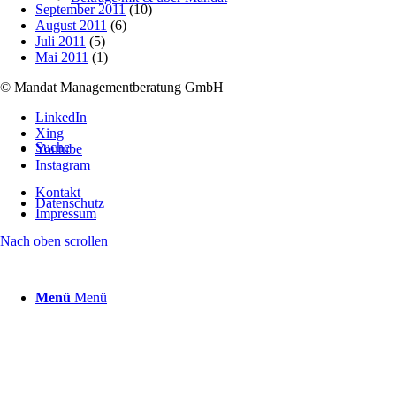
September 2011
(10)
August 2011
(6)
Juli 2011
(5)
Mai 2011
(1)
© Mandat Managementberatung GmbH
LinkedIn
Xing
Suche
Youtube
Instagram
Kontakt
Datenschutz
Impressum
Nach oben scrollen
Menü
Menü