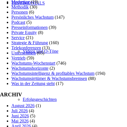
Marketing
(19)
TESTIMONIALS
Methodik
(30)
Personen
(6)
Persönliches Wachstum
(147)
Podcast
(5)
Presseinformationen
(39)
Private Equity
(8)
Service
(21)
Strategie & Führung
(160)
Telekonferenzen
(13)
Videos und O-Töne
Unternehmen
(65)
Vertrieb
(59)
Wachstums-Wochenstart
(746)
Wachstumshorizonte
(2)
Wachstumsintelligenz & profitables Wachstum
(194)
Wachstumsirrtümer & Wachstumsbremsen
(88)
Was in der Zeitung steht
(17)
ARCHIV
Erfolgsgeschichten
August 2026
(1)
Juli 2026
(4)
Juni 2026
(5)
Mai 2026
(4)
April 2026
(4)