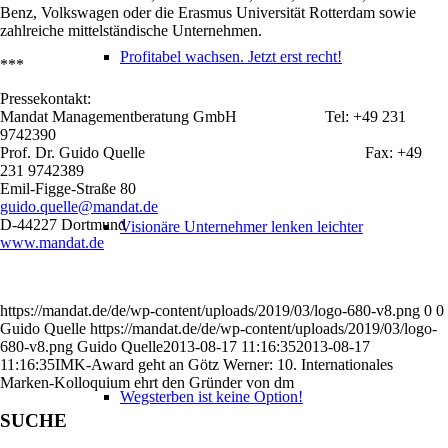
Benz, Volkswagen oder die Erasmus Universität Rotterdam sowie
zahlreiche mittelständische Unternehmen.
Profitabel wachsen. Jetzt erst recht!
***
Pressekontakt:
Mandat Managementberatung GmbH Tel: +49 231
9742390
Prof. Dr. Guido Quelle Fax: +49
231 9742389
Emil-Figge-Straße 80
guido.quelle@mandat.de
D-44227 Dortmund
Visionäre Unternehmer lenken leichter
www.mandat.de
https://mandat.de/de/wp-content/uploads/2019/03/logo-680-v8.png
0
0
Guido Quelle
https://mandat.de/de/wp-content/uploads/2019/03/logo-
680-v8.png
Guido Quelle
2013-08-17 11:16:35
2013-08-17
11:16:35
IMK-Award geht an Götz Werner: 10. Internationales
Marken-Kolloquium ehrt den Gründer von dm
Wegsterben ist keine Option!
SUCHE