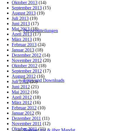
Oktober 2013
(14)
September 2013
(15)
August 2013
(19)
Juli 2013
(19)
Juni 2013
(17)
Mai 2013
(18)
Pressemitteilungen
April 2013
(17)
März 2013
(19)
Februar 2013
(24)
Januar 2013
(18)
Dezember 2012
(14)
November 2012
(20)
Oktober 2012
(18)
September 2012
(17)
August 2012
(16)
Fotos und Downloads
Juli 2012
(20)
Juni 2012
(21)
Mai 2012
(16)
April 2012
(18)
März 2012
(16)
Februar 2012
(10)
Januar 2012
(9)
Dezember 2011
(11)
November 2011
(12)
Oktober 2011
(11)
Beiträge mit & über Mandat