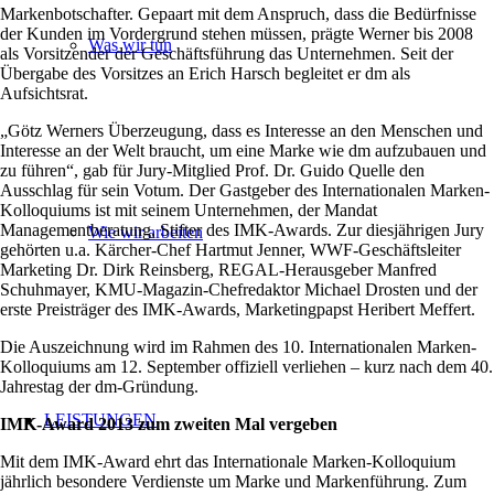
Markenbotschafter. Gepaart mit dem Anspruch, dass die Bedürfnisse
der Kunden im Vordergrund stehen müssen, prägte Werner bis 2008
Was wir tun
als Vorsitzender der Geschäftsführung das Unternehmen. Seit der
Übergabe des Vorsitzes an Erich Harsch begleitet er dm als
Aufsichtsrat.
„Götz Werners Überzeugung, dass es Interesse an den Menschen und
Interesse an der Welt braucht, um eine Marke wie dm aufzubauen und
zu führen“, gab für Jury-Mitglied Prof. Dr. Guido Quelle den
Ausschlag für sein Votum. Der Gastgeber des Internationalen Marken-
Kolloquiums ist mit seinem Unternehmen, der Mandat
Managementberatung, Stifter des IMK-Awards. Zur diesjährigen Jury
Wie wir arbeiten
gehörten u.a. Kärcher-Chef Hartmut Jenner, WWF-Geschäftsleiter
Marketing Dr. Dirk Reinsberg, REGAL-Herausgeber Manfred
Schuhmayer, KMU-Magazin-Chefredaktor Michael Drosten und der
erste Preisträger des IMK-Awards, Marketingpapst Heribert Meffert.
Die Auszeichnung wird im Rahmen des 10. Internationalen Marken-
Kolloquiums am 12. September offiziell verliehen – kurz nach dem 40.
Jahrestag der dm-Gründung.
LEISTUNGEN
IMK-Award 2013 zum zweiten Mal vergeben
Mit dem IMK-Award ehrt das Internationale Marken-Kolloquium
jährlich besondere Verdienste um Marke und Markenführung. Zum