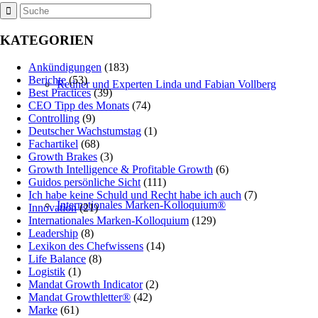
KATEGORIEN
Ankündigungen
(183)
Berichte
(53)
Redner und Experten Linda und Fabian Vollberg
Best Practices
(39)
CEO Tipp des Monats
(74)
Controlling
(9)
Deutscher Wachstumstag
(1)
Fachartikel
(68)
Growth Brakes
(3)
Growth Intelligence & Profitable Growth
(6)
Guidos persönliche Sicht
(111)
Ich habe keine Schuld und Recht habe ich auch
(7)
Internationales Marken-Kolloquium®
Innovation
(21)
Internationales Marken-Kolloquium
(129)
Leadership
(8)
Lexikon des Chefwissens
(14)
Life Balance
(8)
Logistik
(1)
Mandat Growth Indicator
(2)
Mandat Growthletter®
(42)
Marke
(61)