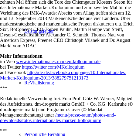
zehnten Mal öffnen sich die Tore des Chiemgauer Klosters Seeon für
das Internationale Marken-Kolloquium und zum zweiten Mal für die
Verleihung des IMK-Awards: Abseits vom Alltag treffen sich am 12.
und 13. September 2013 Markenentscheider aus vier Ländern. Über
markenstrategische und markentaktische Fragen diskutieren u.a. Erich
Sixt, BoConcept-CEO Torben Paulin, Martin Hampe von Steiff,
Leistungsfelder
Dyson-Geschäftsführer Alexander C. Schmidt, Thomas Nau von
American Express, Freenet-CEO Christoph Vilanek und Dr. August
Markl vom ADAC.
Mehr Informationen
im Web
www.internationales-marken-kolloquium.de
bei Twitter
https://twitter.com/MKolloquium
auf Facebook
http://de-de.facebook.com/pages/10-Internationales-
Marken-Kolloquium-2013/388279751213173
ReVitalisierung
***
Redaktionelle Verwendung frei. Foto Prof. Götz W. Werner, Mitglied
des Aufsichtsrats, dm-drogerie markt GmbH + Co. KG, Karlsruhe (©
dm-drogerie markt) und Programm-Cover (© Mandat
Managementberatung) unter
/menu/presse-raum/photos-und-
downloads/fotos-internationales-marken-kolloquium/
***
Persönliche Beratung