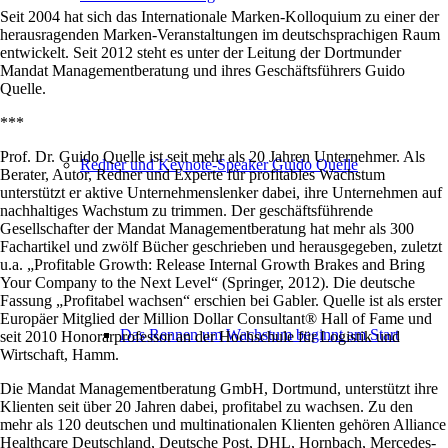
Seit 2004 hat sich das Internationale Marken-Kolloquium zu einer der
herausragenden Marken-Veranstaltungen im deutschsprachigen Raum
entwickelt. Seit 2012 steht es unter der Leitung der Dortmunder
Mandat Managementberatung und ihres Geschäftsführers Guido
Quelle.
***
Prof. Dr. Guido Quelle ist seit mehr als 20 Jahren Unternehmer. Als
Redner und Keynote-Speaker Guido Quelle
Berater, Autor, Redner und Experte für profitables Wachstum
unterstützt er aktive Unternehmenslenker dabei, ihre Unternehmen auf
nachhaltiges Wachstum zu trimmen. Der geschäftsführende
Gesellschafter der Mandat Managementberatung hat mehr als 300
Fachartikel und zwölf Bücher geschrieben und herausgegeben, zuletzt
u.a. „Profitable Growth: Release Internal Growth Brakes and Bring
Your Company to the Next Level“ (Springer, 2012). Die deutsche
Fassung „Profitabel wachsen“ erschien bei Gabler. Quelle ist als erster
Europäer Mitglied der Million Dollar Consultant® Hall of Fame und
Das Rennen um Wachstum beginnt am Start
seit 2010 Honorarprofessor an der Hochschule für Logistik und
Wirtschaft, Hamm.
Die Mandat Managementberatung GmbH, Dortmund, unterstützt ihre
Klienten seit über 20 Jahren dabei, profitabel zu wachsen. Zu den
mehr als 120 deutschen und multinationalen Klienten gehören Alliance
Healthcare Deutschland, Deutsche Post, DHL, Hornbach, Mercedes-