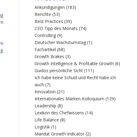
Ankündigungen
(183)
Berichte
(53)
ig
Best Practices
(39)
am
CEO Tipp des Monats
(74)
Controlling
(9)
Deutscher Wachstumstag
(1)
um
Fachartikel
(68)
ng
Growth Brakes
(3)
Growth Intelligence & Profitable Growth
(6)
Guidos persönliche Sicht
(111)
Ich habe keine Schuld und Recht habe ich
auch
(7)
Innovation
(21)
Internationales Marken-Kolloquium
(129)
Leadership
(8)
Lexikon des Chefwissens
(14)
Life Balance
(8)
Logistik
(1)
Mandat Growth Indicator
(2)