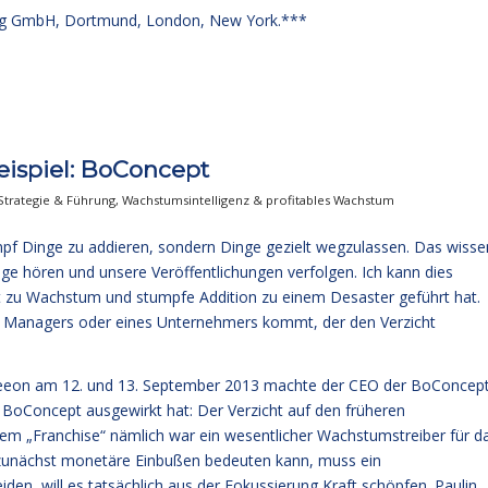
g GmbH, Dortmund, London, New York.***
ispiel: BoConcept
Strategie & Führung
,
Wachstumsintelligenz & profitables Wachstum
pf Dinge zu addieren, sondern Dinge gezielt wegzulassen. Das wisse
äge hören und unsere Veröffentlichungen verfolgen. Ich kann dies
ht zu Wachstum und stumpfe Addition zu einem Desaster geführt hat.
s Managers oder eines Unternehmers kommt, der den Verzicht
 Seeon am 12. und 13. September 2013 machte der CEO der BoConcep
ei BoConcept ausgewirkt hat: Der Verzicht auf den früheren
em „Franchise“ nämlich war ein wesentlicher Wachstumstreiber für d
 zunächst monetäre Einbußen bedeuten kann, muss ein
, will es tatsächlich aus der Fokussierung Kraft schöpfen. Paulin