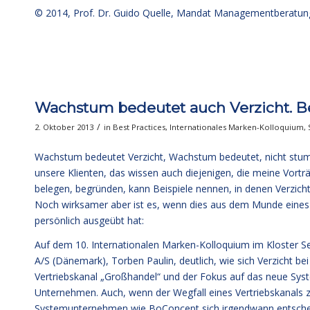
© 2014,
Prof. Dr. Guido Quelle
, Mandat Managementberatun
Wachstum bedeutet auch Verzicht. Be
/
2. Oktober 2013
in
Best Practices
,
Internationales Marken-Kolloquium
,
Wachstum bedeutet Verzicht, Wachstum bedeutet, nicht stum
unsere Klienten, das wissen auch diejenigen, die meine Vortr
belegen, begründen, kann Beispiele nennen, in denen Verzic
Noch wirksamer aber ist es, wenn dies aus dem Munde eine
persönlich ausgeübt hat:
Auf dem 10. Internationalen Marken-Kolloquium im Kloster
A/S (Dänemark), Torben Paulin, deutlich, wie sich Verzicht b
Vertriebskanal „Großhandel“ und der Fokus auf das neue Syst
Unternehmen. Auch, wenn der Wegfall eines Vertriebskanals
Systemunternehmen wie BoConcept sich irgendwann entscheiden