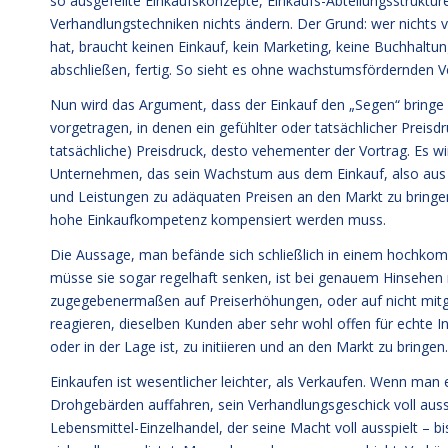
so ausgefeilte Einkaufskonzepte, Einkaufs-Abteilungsstruktur
Verhandlungstechniken nichts ändern. Der Grund: wer nichts v
hat, braucht keinen Einkauf, kein Marketing, keine Buchhaltun
abschließen, fertig. So sieht es ohne wachstumsfördernden V
Nun wird das Argument, dass der Einkauf den „Segen“ bringe
vorgetragen, in denen ein gefühlter oder tatsächlicher Preis
tatsächliche) Preisdruck, desto vehementer der Vortrag. Es wir
Unternehmen, das sein Wachstum aus dem Einkauf, also aus ni
und Leistungen zu adäquaten Preisen an den Markt zu bringen.
hohe Einkaufkompetenz kompensiert werden muss.
Die Aussage, man befände sich schließlich in einem hochkom
müsse sie sogar regelhaft senken, ist bei genauem Hinsehen n
zugegebenermaßen auf Preiserhöhungen, oder auf nicht mitg
reagieren, dieselben Kunden aber sehr wohl offen für echte 
oder in der Lage ist, zu initiieren und an den Markt zu bringen.
Einkaufen ist wesentlicher leichter, als Verkaufen. Wenn man
Drohgebärden auffahren, sein Verhandlungsgeschick voll aussp
Lebensmittel-Einzelhandel, der seine Macht voll ausspielt – 