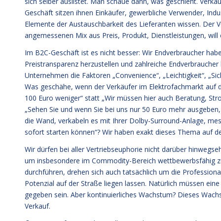
sich selber auslistet. Man schaue dann, was geschieht. Verk
Geschäft sitzen ihnen Einkäufer, gewerbliche Verwender, Indu
Elemente der Austauschbarkeit des Lieferanten wissen. Der 
angemessenen Mix aus Preis, Produkt, Dienstleistungen, will e
Im B2C-Geschäft ist es nicht besser: Wir Endverbraucher haben
Preistransparenz herzustellen und zahlreiche Endverbraucher
Unternehmen die Faktoren „Convenience“, „Leichtigkeit“, „Sic
Was geschähe, wenn der Verkäufer im Elektrofachmarkt auf di
100 Euro weniger“ statt „Wir müssen hier auch Beratung, Str
„Sehen Sie und wenn Sie bei uns nur 50 Euro mehr ausgeben, li
die Wand, verkabeln es mit Ihrer Dolby-Surround-Anlage, mes
sofort starten können“? Wir haben exakt dieses Thema auf de
Wir dürfen bei aller Vertriebseuphorie nicht darüber hinwegs
um insbesondere im Commodity-Bereich wettbewerbsfähig zu b
durchführen, drehen sich auch tatsächlich um die Professiona
Potenzial auf der Straße liegen lassen. Natürlich müssen eine
gegeben sein. Aber kontinuierliches Wachstum? Dieses Wachs
Verkauf.