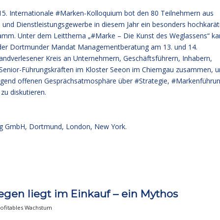
 15. Internationale #Marken-Kolloquium bot den 80 Teilnehmern aus
l und Dienstleistungsgewerbe in diesem Jahr ein besonders hochkarät
amm. Unter dem Leitthema „#Marke – Die Kunst des Weglassens“ k
 der Dortmunder Mandat Managementberatung am 13. und 14.
andverlesener Kreis an Unternehmern, Geschäftsführern, Inhabern,
Senior-Führungskräften im Kloster Seeon im Chiemgau zusammen, 
ragend offenen Gesprächsatmosphäre über #Strategie, #Markenführu
u diskutieren.
g GmbH, Dortmund, London, New York.
egen liegt im Einkauf – ein Mythos
rofitables Wachstum