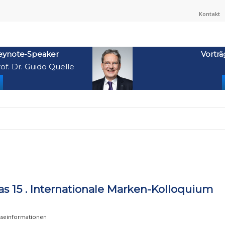
Kontakt
eynote‑Speaker
Vorträ
of. Dr. Guido Quelle
s 15 . Internationale Marken-Kolloquium
sseinformationen