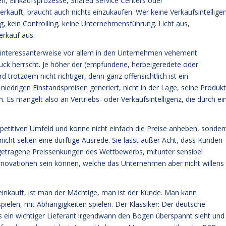
en, Einkaufsprozesse, Shared Service Centers oder
erkauft, braucht auch nichts einzukaufen. Wer keine Verkaufsintellige
g, kein Controlling, keine Unternehmensführung. Licht aus,
erkauf aus.
 interessanterweise vor allem in den Unternehmen vehement
druck herrscht. Je höher der (empfundene, herbeigeredete oder
d trotzdem nicht richtiger, denn ganz offensichtlich ist ein
edrigen Einstandspreisen generiert, nicht in der Lage, seine Produk
 Es mangelt also an Vertriebs- oder Verkaufsintelligenz, die durch ei
petitiven Umfeld und könne nicht einfach die Preise anheben, sonder
icht selten eine dürftige Ausrede. Sie lässt außer Acht, dass Kunden
etragene Preissenkungen des Wettbewerbs, mitunter sensibel
Innovationen sein können, welche das Unternehmen aber nicht willens
 einkauft, ist man der Mächtige, man ist der Kunde. Man kann
ielen, mit Abhängigkeiten spielen. Der Klassiker: Der deutsche
bis ein wichtiger Lieferant irgendwann den Bogen überspannt sieht und