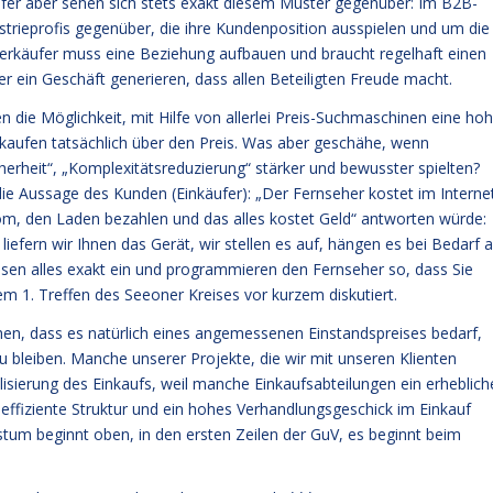
äufer aber sehen sich stets exakt diesem Muster gegenüber: Im B2B-
strieprofis gegenüber, die ihre Kundenposition ausspielen und um die
Verkäufer muss eine Beziehung aufbauen und braucht regelhaft einen
r ein Geschäft generieren, dass allen Beteiligten Freude macht.
 die Möglichkeit, mit Hilfe von allerlei Preis-Suchmaschinen eine ho
 kaufen tatsächlich über den Preis. Was aber geschähe, wenn
herheit“, „Komplexitätsreduzierung“ stärker und bewusster spielten?
e Aussage des Kunden (Einkäufer): „Der Fernseher kostet im Interne
om, den Laden bezahlen und das alles kostet Geld“ antworten würde:
efern wir Ihnen das Gerät, wir stellen es auf, hängen es bei Bedarf 
sen alles exakt ein und programmieren den Fernseher so, dass Sie
m 1. Treffen des Seeoner Kreises vor kurzem diskutiert.
ehen, dass es natürlich eines angemessenen Einstandspreises bedarf,
leiben. Manche unserer Projekte, die wir mit unseren Klienten
lisierung des Einkaufs, weil manche Einkaufsabteilungen ein erheblich
 effiziente Struktur und ein hohes Verhandlungsgeschick im Einkauf
tum beginnt oben, in den ersten Zeilen der GuV, es beginnt beim