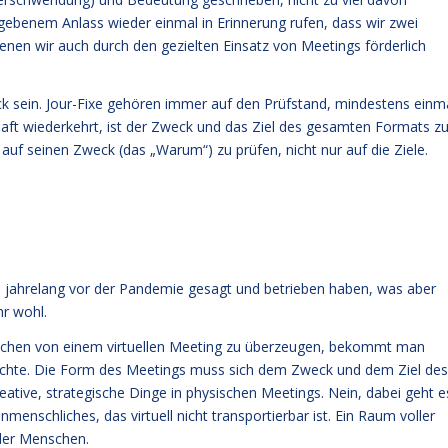
gebenem Anlass wieder einmal in Erinnerung rufen, dass wir zwei
nen wir auch durch den gezielten Einsatz von Meetings förderlich
k sein. Jour-Fixe gehören immer auf den Prüfstand, mindestens einm
haft wiederkehrt, ist der Zweck und das Ziel des gesamten Formats z
auf seinen Zweck (das „Warum“) zu prüfen, nicht nur auf die Ziele.
n jahrelang vor der Pandemie gesagt und betrieben haben, was aber
hr wohl.
Menschen von einem virtuellen Meeting zu überzeugen, bekommt man
öchte. Die Form des Meetings muss sich dem Zweck und dem Ziel des
eative, strategische Dinge in physischen Meetings. Nein, dabei geht e
nschliches, das virtuell nicht transportierbar ist. Ein Raum voller
ller Menschen.