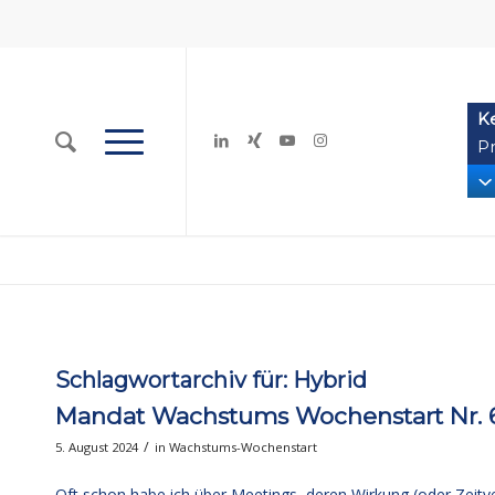
K
Pr
Schlagwortarchiv für:
Hybrid
Mandat Wachstums Wochenstart Nr. 6
/
5. August 2024
in
Wachstums-Wochenstart
Oft schon habe ich über Meetings, deren Wirkung (oder Zeit