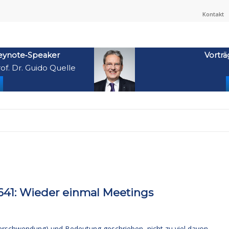
Kontakt
eynote‑Speaker
Vorträ
of. Dr. Guido Quelle
41: Wieder einmal Meetings
verschwendung) und Bedeutung geschrieben, nicht zu viel davon