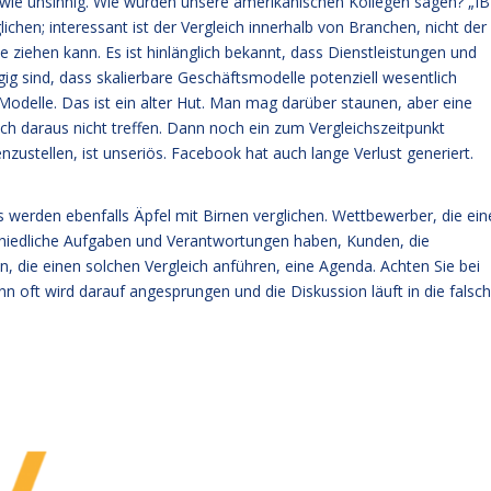
l wie unsinnig. Wie würden unsere amerikanischen Kollegen sagen? „IBI
glichen; interessant ist der Vergleich innerhalb von Branchen, nicht der
 ziehen kann. Es ist hinlänglich bekannt, dass Dienstleistungen und
ig sind, dass skalierbare Geschäftsmodelle potenziell wesentlich
e Modelle. Das ist ein alter Hut. Man mag darüber staunen, aber eine
ch daraus nicht treffen. Dann noch ein zum Vergleichszeitpunkt
stellen, ist unseriös. Facebook hat auch lange Verlust generiert.
s werden ebenfalls Äpfel mit Birnen verglichen. Wettbewerber, die ein
rschiedliche Aufgaben und Verantwortungen haben, Kunden, die
, die einen solchen Vergleich anführen, eine Agenda. Achten Sie bei
enn oft wird darauf angesprungen und die Diskussion läuft in die falsc