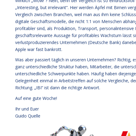
Wirklich „Wow!“? Nein, denn der Vergleich ist so eindrucksvol
„Interesting, but irrelevant“. Hier werden Äpfel mit Birnen ver
Vergleich zwischen Branchen, weil man aus ihm keine Schlüsse
digitale Geschäftsmodelle, die nicht 1:1 von Menschen abhäng
profitabler sind, als Produktion, Transport, personalintensiv
geschäftsrelevante Aussage für profitables Wachstum lässt si
verlustproduzierendes Unternehmen (Deutsche Bank) danebenzu
Apple war fast bankrott.
Was aber passiert täglich in unseren Unternehmen? Richtig, e
ganz unterschiedliche Struktur haben, Mitarbeiter, die unte
unterschiedliche Schwerpunkte haben. Häufig haben diejenigen
Gelegenheit einmal in Arbeitstreffen auf solche Vergleiche, d
Richtung. „IBI“ ist dann die richtige Antwort.
Auf eine gute Woche!
Ihr und Euer
Guido Quelle