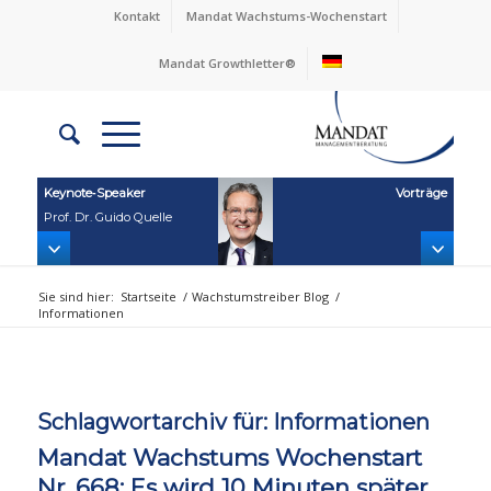
Kontakt
Mandat Wachstums-Wochenstart
Mandat Growthletter®
Keynote‑Speaker
Vorträge
Prof. Dr. Guido Quelle
Sie sind hier:
Startseite
/
Wachstumstreiber Blog
/
Informationen
Schlagwortarchiv für:
Informationen
Mandat Wachstums Wochenstart
Nr. 668: Es wird 10 Minuten später