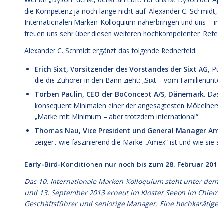
die Kompetenz ja noch lange nicht auf. Alexander C. Schmid
Internationalen Marken-Kolloquium näherbringen und uns – im 
freuen uns sehr über diesen weiteren hochkompetenten Refe
Alexander C. Schmidt ergänzt das folgende Rednerfeld:
Erich Sixt, Vorsitzender des Vorstandes der Sixt AG
, P
die die Zuhörer in den Bann zieht: „Sixt – vom Familienu
Torben Paulin, CEO der BoConcept A/S, Dänemark
. Da
konsequent Minimalen einer der angesagtesten Möbelherst
„Marke mit Minimum – aber trotzdem international“.
Thomas Nau, Vice President und General Manager Ame
zeigen, wie faszinierend die Marke „Amex“ ist und wie sie s
Early-Bird-Konditionen nur noch bis zum 28. Februar 201
Das 10. Internationale Marken-Kolloquium steht unter de
und 13. September 2013 erneut im Kloster Seeon im Chiem
Geschäftsführer und seniorige Manager. Eine hochkarätig