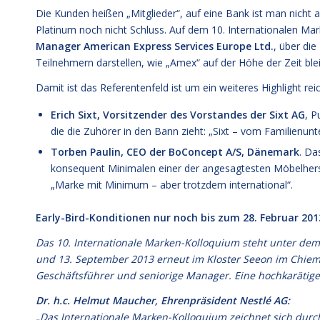
Die Kunden heißen „Mitglieder“, auf eine Bank ist man nicht
Platinum noch nicht Schluss. Auf dem 10. Internationalen M
Manager American Express Services Europe Ltd.
, über di
Teilnehmern darstellen, wie „Amex“ auf der Höhe der Zeit blei
Damit ist das Referentenfeld ist um ein weiteres Highlight re
Erich Sixt, Vorsitzender des Vorstandes der Sixt AG
, P
die die Zuhörer in den Bann zieht: „Sixt – vom Familienu
Torben Paulin, CEO der BoConcept A/S, Dänemark
. Da
konsequent Minimalen einer der angesagtesten Möbelherst
„Marke mit Minimum – aber trotzdem international“.
Early-Bird-Konditionen nur noch bis zum 28. Februar 201
Das 10. Internationale Marken-Kolloquium steht unter de
und 13. September 2013 erneut im Kloster Seeon im Chiem
Geschäftsführer und seniorige Manager. Eine hochkarätig
Dr. h.c. Helmut Maucher, Ehrenpräsident Nestlé AG:
„Das Internationale Marken-Kolloquium zeichnet sich durch