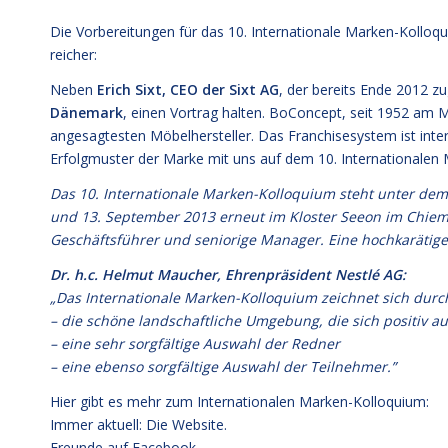
Die Vorbereitungen für das 10. Internationale Marken-Kolloqu
reicher:
Neben
Erich Sixt, CEO der Sixt AG
, der bereits Ende 2012 z
Dänemark
, einen Vortrag halten. BoConcept, seit 1952 am 
angesagtesten Möbelhersteller. Das Franchisesystem ist inter
Erfolgmuster der Marke mit uns auf dem 10. Internationalen 
Das 10. Internationale Marken-Kolloquium steht unter de
und 13. September 2013 erneut im Kloster Seeon im Chiem
Geschäftsführer und seniorige Manager. Eine hochkarätig
Dr. h.c. Helmut Maucher, Ehrenpräsident Nestlé AG:
„Das Internationale Marken-Kolloquium zeichnet sich durch
– die schöne landschaftliche Umgebung, die sich positiv a
– eine sehr sorgfältige Auswahl der Redner
– eine ebenso sorgfältige Auswahl der Teilnehmer.”
Hier gibt es mehr zum Internationalen Marken-Kolloquium:
Immer aktuell: Die Website.
Freunde auf Facebook.