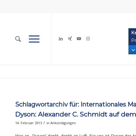
K
Pr
Schlagwortarchiv für:
Internationales M
Dyson: Alexander C. Schmidt auf dem
/
14. Februar 2013
in
Ankündigungen
Wer an „Dyson“ denkt, denkt an Luft. Für uns ist Dyson der 