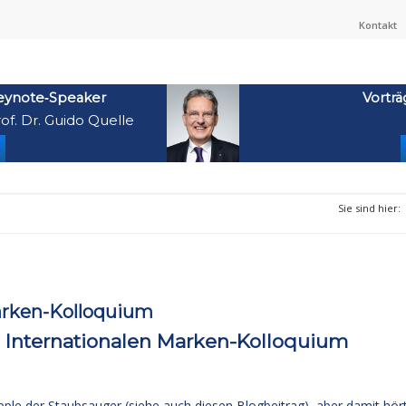
Kontakt
eynote‑Speaker
Vorträ
of. Dr. Guido Quelle
Sie sind hier:
arken-Kolloquium
 Internationalen Marken-Kolloquium
Apple der Staubsauger (siehe auch
diesen Blogbeitrag
), aber damit hör