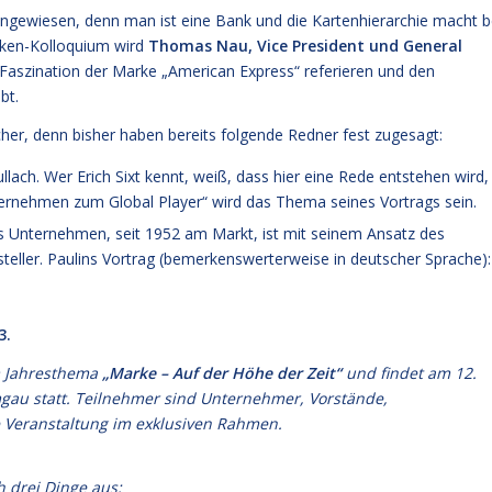
 angewiesen, denn man ist eine Bank und die Kartenhierarchie macht b
arken-Kolloquium wird
Thomas Nau, Vice President und General
e Faszination der Marke „American Express“ referieren und den
bt.
icher, denn bisher haben bereits folgende Redner fest zugesagt:
ullach. Wer Erich Sixt kennt, weiß, dass hier eine Rede entstehen wird,
nternehmen zum Global Player“ wird das Thema seines Vortrags sein.
s Unternehmen, seit 1952 am Markt, ist mit seinem Ansatz des
eller. Paulins Vortrag (bemerkenswerterweise in deutscher Sprache):
3.
m Jahresthema
„Marke – Auf der Höhe der Zeit“
und findet am 12.
gau statt. Teilnehmer sind Unternehmer, Vorstände,
e Veranstaltung im exklusiven Rahmen.
 drei Dinge aus: