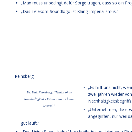
„Man muss unbedingt dafür Sorge tragen, dass so ein Pro
„Das Telekom-Soundlogo ist Klang-Imperialismus.“
Reinsberg:
„Es hilft uns nicht, we
Dr. Dirk Reinsberg: "Marke ohne
zwei jahren wieder vo
Nachhaltigkeit - Können Sie sich das
Nachhaltigkeitsbegriffs.
leisten?"
„Unternehmen, die etwa
angegriffen, nur weil 
gut läuft.“
„Der ‚Living Planet Index“ beschreibt in verschiedenen Di