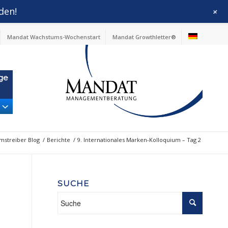
den!
+
Mandat Wachstums-Wochenstart
Mandat Growthletter®
ge
mstreiber Blog
/
Berichte
/
9. Internationales Marken-Kolloquium – Tag 2
SUCHE
n