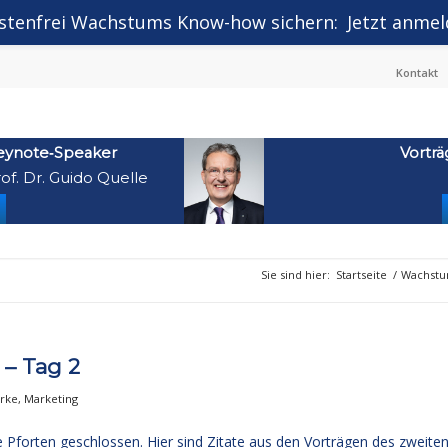
stenfrei Wachstums Know-how sichern:
Jetzt anmel
Kontakt
eynote‑Speaker
Vorträ
of. Dr. Guido Quelle
Sie sind hier:
Startseite
/
Wachstu
 – Tag 2
rke
,
Marketing
 Pforten geschlossen. Hier sind Zitate aus den Vorträgen des zweite