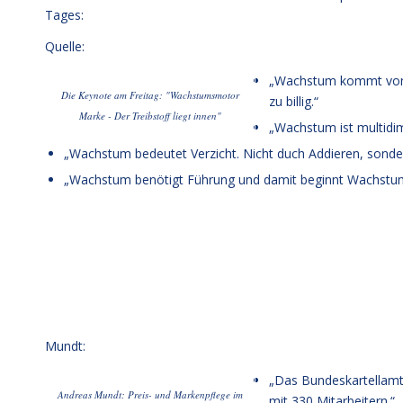
Tages:
Quelle:
„Wachstum kommt von in
Die Keynote am Freitag: "Wachstumsmotor
zu billig.“
Marke - Der Treibstoff liegt innen"
„Wachstum ist multidime
„Wachstum bedeutet Verzicht. Nicht duch Addieren, sonde
„Wachstum benötigt Führung und damit beginnt Wachstum
Mundt:
„Das Bundeskartellamt 
Andreas Mundt: Preis- und Markenpflege im
mit 330 Mitarbeitern.“