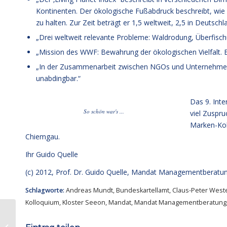
Kontinenten. Der ökologische Fußabdruck beschreibt, wie 
zu halten. Zur Zeit beträgt er 1,5 weltweit, 2,5 in Deutschl
„Drei weltweit relevante Probleme: Waldrodung, Überfisc
„Mission des WWF: Bewahrung der ökologischen Vielfalt. Ei
„In der Zusammenarbeit zwischen NGOs und Unternehmen wi
unabdingbar.“
Das 9. Inte
So schön war's ...
viel Zuspr
Marken-Kol
Chiemgau.
Ihr
Guido Quelle
(c) 2012, Prof. Dr. Guido Quelle, Mandat Managementberat
Schlagworte:
Andreas Mundt
,
Bundeskartellamt
,
Claus-Peter Wes
Kolloquium
,
Kloster Seeon
,
Mandat
,
Mandat Managementberatung
Die persönliche Sicht – UFO und LH-
Management zerstören