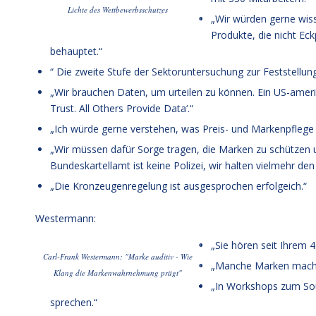
Lichte des Wettbewerbsschutzes
„Wir würden gerne wis
Produkte, die nicht Eck
behauptet.“
“ Die zweite Stufe der Sektoruntersuchung zur Feststellun
„Wir brauchen Daten, um urteilen zu können. Ein US-amerik
Trust. All Others Provide Data‘.“
„Ich würde gerne verstehen, was Preis- und Markenpflege v
„Wir müssen dafür Sorge tragen, die Marken zu schützen 
Bundeskartellamt ist keine Polizei, wir halten vielmehr de
„Die Kronzeugenregelung ist ausgesprochen erfolgeich.“
Westermann:
„Sie hören seit Ihrem 
Carl-Frank Westermann: "Marke auditiv - Wie
„Manche Marken machen
Klang die Markenwahrnehmung prägt"
„In Workshops zum So
sprechen.“