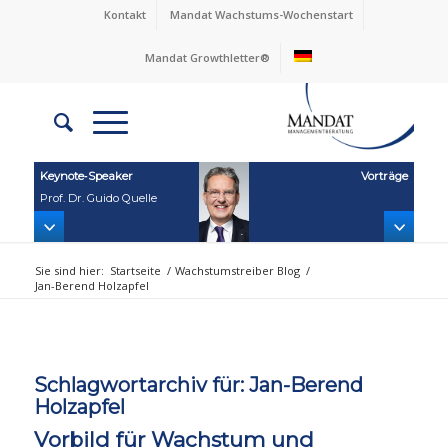
Kontakt
Mandat Wachstums-Wochenstart
Mandat Growthletter®
Keynote‑Speaker
Vorträge
Prof. Dr. Guido Quelle
Sie sind hier:
Startseite
/
Wachstumstreiber Blog
/
Jan-Berend Holzapfel
Schlagwortarchiv für:
Jan-Berend
Holzapfel
Vorbild für Wachstum und