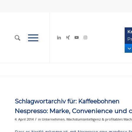
K
Pr
Schlagwortarchiv für:
Kaffeebohnen
Nespresso: Marke, Convenience und d
/
4. April 2014
in
Unternehmen
,
Wachstumsintelligenz & profitables Wac
Dass es Nestlé gelungen ist, mit Nespresso eine grandiose Er