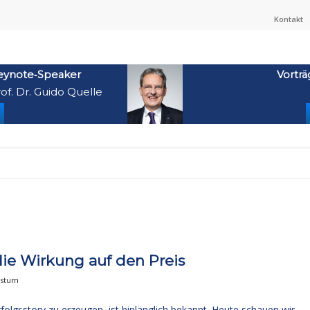
Kontakt
eynote‑Speaker
Vorträ
of. Dr. Guido Quelle
ie Wirkung auf den Preis
hstum
folgsstory zu erzeugen, ist hinlänglich bekannt. Heute schauen wir