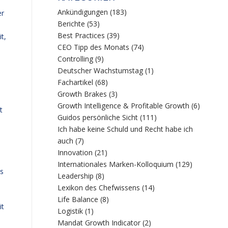
Ankündigungen
(183)
er
Berichte
(53)
Best Practices
(39)
t,
CEO Tipp des Monats
(74)
Controlling
(9)
Deutscher Wachstumstag
(1)
Fachartikel
(68)
Growth Brakes
(3)
Growth Intelligence & Profitable Growth
(6)
t
Guidos persönliche Sicht
(111)
Ich habe keine Schuld und Recht habe ich
auch
(7)
Innovation
(21)
Internationales Marken-Kolloquium
(129)
as
Leadership
(8)
Lexikon des Chefwissens
(14)
Life Balance
(8)
it
Logistik
(1)
Mandat Growth Indicator
(2)