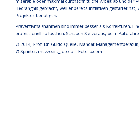
miserable oder maximal durchschnittliche Arbeit ab und der 
Bedrängnis gebracht, weil er bereits Initiativen gestartet hat,
Projektes benötigen.
Präventivmaßnahmen sind immer besser als Korrekturen. Eine
professionell zu löschen. Schauen Sie voraus, beim Autofahre
© 2014,
Prof. Dr. Guido Quelle
, Mandat Managementberatun
© Sprinter: mezzotint_fotolia –
Fotolia.com