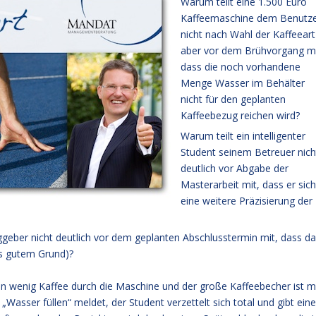
Warum teilt eine 1.500 Euro
Kaffeemaschine dem Benutz
nicht nach Wahl der Kaffeeart
aber vor dem Brühvorgang mi
dass die noch vorhandene
Menge Wasser im Behälter
nicht für den geplanten
Kaffeebezug reichen wird?
Warum teilt ein intelligenter
Student seinem Betreuer nich
deutlich vor Abgabe der
Masterarbeit mit, dass er sich
eine weitere Präzisierung der
ggeber nicht deutlich vor dem geplanten Abschlusstermin mit, dass d
us gutem Grund)?
 ein wenig Kaffee durch die Maschine und der große Kaffeebecher ist m
asser füllen“ meldet, der Student verzettelt sich total und gibt eine