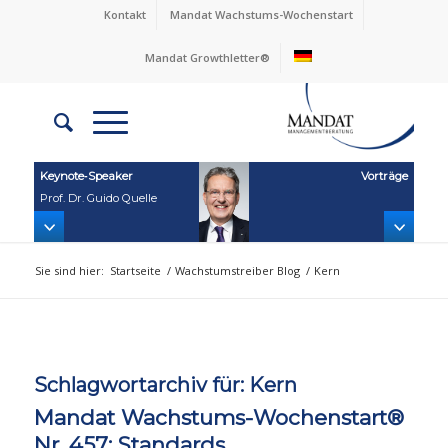
Kontakt
Mandat Wachstums-Wochenstart
Mandat Growthletter®
Keynote‑Speaker
Vorträge
Prof. Dr. Guido Quelle
Sie sind hier:
Startseite
/
Wachstumstreiber Blog
/
Kern
Schlagwortarchiv für:
Kern
Mandat Wachstums-Wochenstart®
Nr. 457: Standards