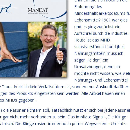
Einführung des
Mindesthaltbarkeitsdatums fü
Lebensmittel? 1981 war dies
und es ging zunächst ein
Aufschrei durch die Industrie.
Heute ist das MHD
selbstverständlich und (bei
Nahrungsmitteln muss ich
sagen „leider“) ein
Umsatzbringer, denn ich
möchte nicht wissen, wie viel
Nahrungs- und Lebensmittel
usdrücklich kein Verfallsdatum ist, sondern nur Auskunft darüber
ngen des Produkts eingetreten sein werden. Alle Artikel haben einen
f des MHDs gegeben.
die Rasur erleichtern soll. Tatsächlich nutzt er sich bei jeder Rasur e
gar nicht mehr vorhanden zu sein. Das implizite Signal: „Die Klinge
ns falsch: Die Klinge rasiert immer noch prima. Wegwerfen = Umsatz.