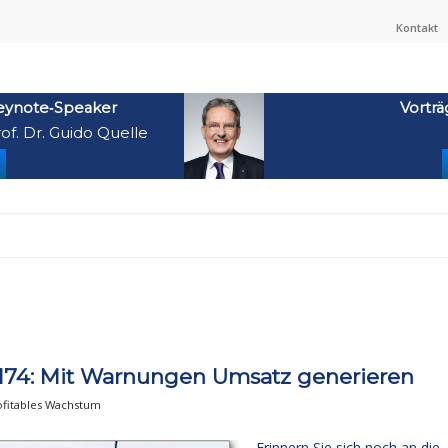
Kontakt
eynote‑Speaker
Vorträ
of. Dr. Guido Quelle
174: Mit Warnungen Umsatz generieren
ofitables Wachstum
Erinnern Sie sich noch an die