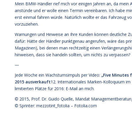
Mein BMW-Händler rief mich vor einigen Jahren an, da mein 
anstünde und er wolle einen Termin vereinbaren. Ich habe mir
erst einmal fahren würde. Natürlich wollte er das Fahrzeug v
vorzuziehen.
Warnungen und Hinweise an Ihre Kunden können deutliche Zus
dafür: Hätte der Händler punktgenau angerufen, wäre das pri
Magazinen), bei denen man rechtzeitig einen Verlängerungshi
hinweisen, dass sie handeln sollten, um nichts zu verpassen?
—
Jede Woche ein Wachstumsimpuls per Video:
„Five Minutes 
2015 ausverkauft
12. Internationales Marken-Kolloquium im
limitierten Plätze für 2016: E-Mail an mich.
© 2015,
Prof. Dr. Guido Quelle
, Mandat Managementberatun
© Sprinter: mezzotint_fotolia –
Fotolia.com