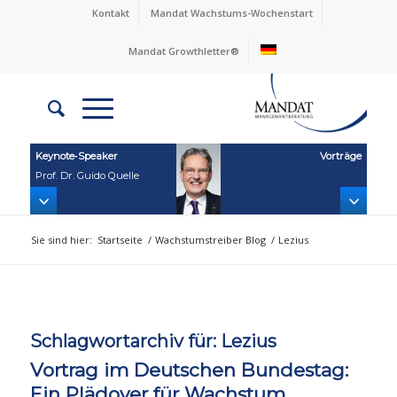
Kontakt
Mandat Wachstums-Wochenstart
Mandat Growthletter®
Keynote‑Speaker
Vorträge
Prof. Dr. Guido Quelle
Sie sind hier:
Startseite
/
Wachstumstreiber Blog
/
Lezius
Schlagwortarchiv für:
Lezius
Vortrag im Deutschen Bundestag:
Ein Plädoyer für Wachstum