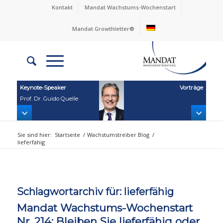
Kontakt
Mandat Wachstums-Wochenstart
Mandat Growthletter®
Keynote‑Speaker
Vorträge
Prof. Dr. Guido Quelle
Sie sind hier:
Startseite
/
Wachstumstreiber Blog
/
lieferfähig
Schlagwortarchiv für:
lieferfähig
Mandat Wachstums-Wochenstart
Nr. 214: Bleiben Sie lieferfähig oder