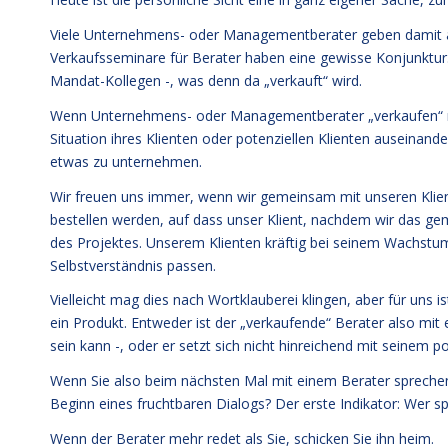
Viele Unternehmens- oder Managementberater geben damit an,
Verkaufsseminare für Berater haben eine gewisse Konjunktur
Mandat-Kollegen -, was denn da „verkauft“ wird.
Wenn Unternehmens- oder Managementberater „verkaufen“ müss
Situation ihres Klienten oder potenziellen Klienten auseinan
etwas zu unternehmen.
Wir freuen uns immer, wenn wir gemeinsam mit unseren Klient
bestellen werden, auf dass unser Klient, nachdem wir das ge
des Projektes. Unserem Klienten kräftig bei seinem Wachstum z
Selbstverständnis passen.
Vielleicht mag dies nach Wortklauberei klingen, aber für uns 
ein Produkt. Entweder ist der „verkaufende“ Berater also mit 
sein kann -, oder er setzt sich nicht hinreichend mit seinem p
Wenn Sie also beim nächsten Mal mit einem Berater sprechen, 
Beginn eines fruchtbaren Dialogs? Der erste Indikator: Wer sp
Wenn der Berater mehr redet als Sie, schicken Sie ihn heim.