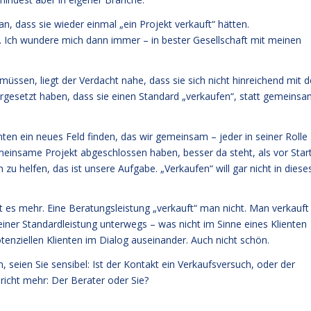
 dass sie wieder einmal „ein Projekt verkauft“ hätten.
. Ich wundere mich dann immer – in bester Gesellschaft mit meinen
en, liegt der Verdacht nahe, dass sie sich nicht hinreichend mit d
dergesetzt haben, dass sie einen Standard „verkaufen“, statt gemeins
en ein neues Feld finden, das wir gemeinsam – jeder in seiner Rolle
meinsame Projekt abgeschlossen haben, besser da steht, als vor Star
u helfen, das ist unsere Aufgabe. „Verkaufen“ will gar nicht in diese
ist es mehr. Eine Beratungsleistung „verkauft“ man nicht. Man verkauft
einer Standardleistung unterwegs – was nicht im Sinne eines Klienten
otenziellen Klienten im Dialog auseinander. Auch nicht schön.
seien Sie sensibel: Ist der Kontakt ein Verkaufsversuch, oder der
richt mehr: Der Berater oder Sie?