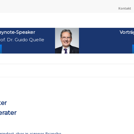
Kontakt
eynote‑Speaker
Vorträ
of. Dr. Guido Quelle
er
erater
umindest aber in eigener Branche.