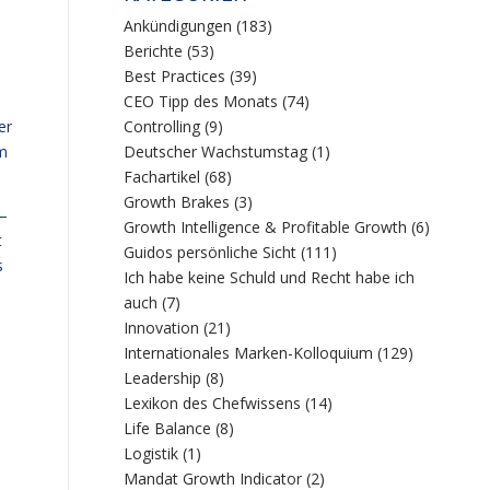
Ankündigungen
(183)
Berichte
(53)
Best Practices
(39)
CEO Tipp des Monats
(74)
er
Controlling
(9)
am
Deutscher Wachstumstag
(1)
Fachartikel
(68)
Growth Brakes
(3)
 –
Growth Intelligence & Profitable Growth
(6)
t
Guidos persönliche Sicht
(111)
s
Ich habe keine Schuld und Recht habe ich
auch
(7)
Innovation
(21)
Internationales Marken-Kolloquium
(129)
Leadership
(8)
Lexikon des Chefwissens
(14)
Life Balance
(8)
Logistik
(1)
Mandat Growth Indicator
(2)