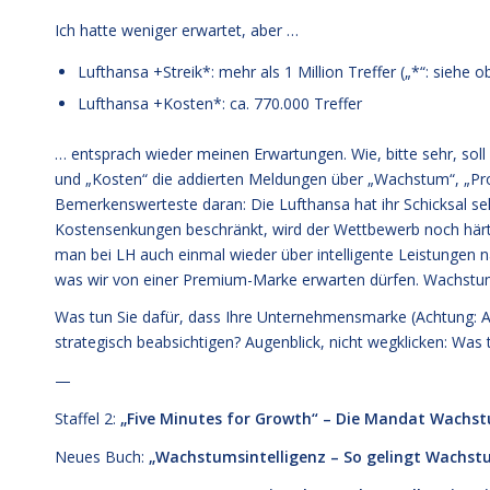
Ich hatte weniger erwartet, aber …
Lufthansa +Streik*: mehr als 1 Million Treffer („*“: siehe o
Lufthansa +Kosten*: ca. 770.000 Treffer
… entsprach wieder meinen Erwartungen. Wie, bitte sehr, soll 
und „Kosten“ die addierten Meldungen über „Wachstum“, „Pro
Bemerkenswerteste daran: Die Lufthansa hat ihr Schicksal selb
Kostensenkungen beschränkt, wird der Wettbewerb noch härt
man bei LH auch einmal wieder über intelligente Leistungen n
was wir von einer Premium-Marke erwarten dürfen. Wachstums
Was tun Sie dafür, dass Ihre Unternehmensmarke (Achtung: Au
strategisch beabsichtigen? Augenblick, nicht wegklicken: Was
—
Staffel 2:
„Five Minutes for Growth“ – Die Mandat Wachstu
Neues Buch:
„Wachstumsintelligenz – So gelingt Wachst