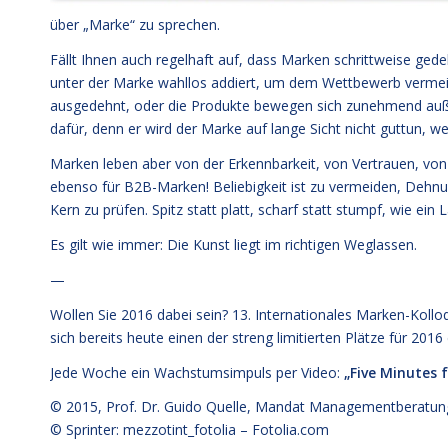
über „Marke“ zu sprechen.
Fällt Ihnen auch regelhaft auf, dass Marken schrittweise gede
unter der Marke wahllos addiert, um dem Wettbewerb vermein
ausgedehnt, oder die Produkte bewegen sich zunehmend auße
dafür, denn er wird der Marke auf lange Sicht nicht guttun, 
Marken leben aber von der Erkennbarkeit, von Vertrauen, von
ebenso für B2B-Marken! Beliebigkeit ist zu vermeiden, Dehnung
Kern zu prüfen. Spitz statt platt, scharf statt stumpf, wie ei
Es gilt wie immer: Die Kunst liegt im richtigen Weglassen.
—
Wollen Sie 2016 dabei sein? 13. Internationales Marken-Kol
sich bereits heute einen der streng limitierten Plätze für 2016
Jede Woche ein Wachstumsimpuls per Video:
„Five Minutes 
© 2015,
Prof. Dr. Guido Quelle
, Mandat Managementberatun
© Sprinter: mezzotint_fotolia –
Fotolia.com