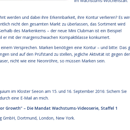
im Wachstums-Wochenstart
hnt werden und dabei ihre Erkennbarkeit, ihre Kontur verlieren? Es wir
tlich nicht den gesamten Markt zu überlassen, das Sortiment wird
rhalb des Markenkerns – der neue Mini Clubman ist ein Beispiel
weil er mit der margenschwachen Kompaktklasse konkurriert.
 einem Versprechen. Marken benötigen eine Kontur – und bitte: Das gi
en sind auf den Prüfstand zu stellen, jegliche Aktivität ist gegen de
n Laser, nicht wie eine Neonröhre, so müssen Marken sein.
loquium im Kloster Seeon am 15. und 16. September 2016:
Sichern Sie
durch eine E-Mail an mich.
for Growth“ – Die Mandat Wachstums-Videoserie, Staffel 1
g GmbH, Dortmund, London, New York.