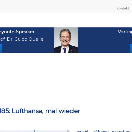
Kontakt
eynote‑Speaker
Vorträ
of. Dr. Guido Quelle
5: Lufthansa, mal wieder
Jawohl, Lufthansa war schon