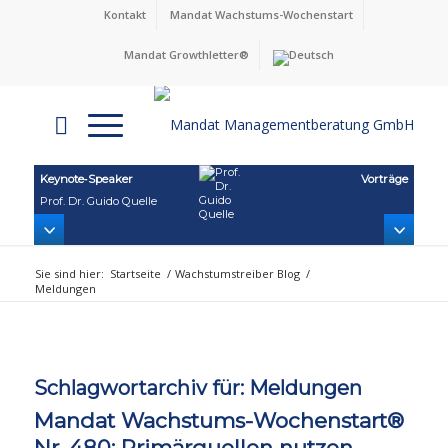
Kontakt
Mandat Wachstums-Wochenstart
Mandat Growthletter®
Keynote‑Speaker
Vorträge
Prof. Dr. Guido Quelle
Sie sind hier:
Startseite
/
Wachstumstreiber Blog
/
Meldungen
Schlagwortarchiv für:
Meldungen
Mandat Wachstums-Wochenstart®
Nr. 480: Primärquellen nutzen