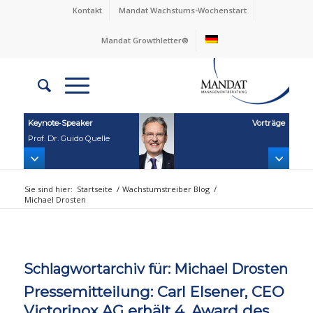
Kontakt
Mandat Wachstums-Wochenstart
Mandat Growthletter®
Keynote‑Speaker
Vorträge
Prof. Dr. Guido Quelle
Sie sind hier:
Startseite
/
Wachstumstreiber Blog
/
Michael Drosten
Schlagwortarchiv für:
Michael Drosten
Pressemitteilung: Carl Elsener, CEO
Victorinox AG erhält 4. Award des