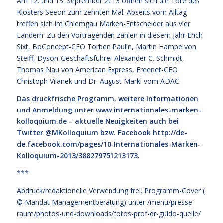
Am 12. und 13. September 2013 öffnen sich die Tore des
Klosters Seeon zum zehnten Mal: Abseits vom Alltag
treffen sich im Chiemgau Marken-Entscheider aus vier
Ländern. Zu den Vortragenden zählen in diesem Jahr Erich
Sixt, BoConcept-CEO Torben Paulin, Martin Hampe von
Steiff, Dyson-Geschäftsführer Alexander C. Schmidt,
Thomas Nau von American Express, Freenet-CEO
Christoph Vilanek und Dr. August Markl vom ADAC.
Das druckfrische Programm, weitere Informationen
und Anmeldung unter
www.internationales-marken-
kolloquium.de
– aktuelle Neuigkeiten auch bei
Twitter @MKolloquium bzw. Facebook
http://de-
de.facebook.com/pages/10-Internationales-Marken-
Kolloquium-2013/388279751213173
.
***
Abdruck/redaktionelle Verwendung frei. Programm-Cover (
© Mandat Managementberatung) unter
/menu/presse-
raum/photos-und-downloads/fotos-prof-dr-guido-quelle/