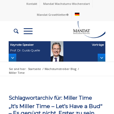
Kontakt
Mandat Wachstums-Wochenstart
Mandat Growthletter®
Keynote‑Speaker
Vorträge
Prof. Dr. Guido Quelle
Sie sind hier:
Startseite
/
Wachstumstreiber Blog
/
Miller Time
Schlagwortarchiv für:
Miller Time
„It’s Miller Time – Let’s Have a Bud“
– Es genügt nicht, Erster zu sein.