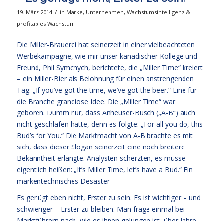
/
19. März 2014
in
Marke
,
Unternehmen
,
Wachstumsintelligenz &
profitables Wachstum
Die Miller-Brauerei hat seinerzeit in einer vielbeachteten
Werbekampagne, wie mir unser kanadischer Kollege und
Freund, Phil Symchych, berichtete, die „Miller Time“ kreiert
– ein Miller-Bier als Belohnung für einen anstrengenden
Tag: „If you’ve got the time, we’ve got the beer.“ Eine für
die Branche grandiose Idee. Die „Miller Time“ war
geboren. Dumm nur, dass Anheuser-Busch („A-B“) auch
nicht geschlafen hatte, denn es folgte: „For all you do, this
Bud’s for You.“ Die Marktmacht von A-B brachte es mit
sich, dass dieser Slogan seinerzeit eine noch breitere
Bekanntheit erlangte. Analysten scherzten, es müsse
eigentlich heißen: „It’s Miller Time, let’s have a Bud.“ Ein
markentechnisches Desaster.
Es genügt eben nicht, Erster zu sein. Es ist wichtiger – und
schwieriger – Erster zu bleiben. Man frage einmal bei
Marktführern nach, wie es ihnen gelungen ist, über Jahre