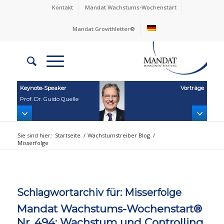
Kontakt
Mandat Wachstums-Wochenstart
Mandat Growthletter®
Keynote‑Speaker
Vorträge
Prof. Dr. Guido Quelle
Sie sind hier:
Startseite
/
Wachstumstreiber Blog
/
Misserfolge
Schlagwortarchiv für:
Misserfolge
Mandat Wachstums-Wochenstart®
Nr. 494: Wachstum und Controlling