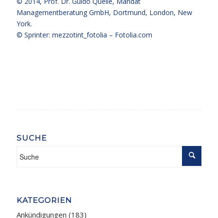
© 2014,
Prof. Dr. Guido Quelle
, Mandat
Managementberatung GmbH, Dortmund, London, New
York.
© Sprinter: mezzotint_fotolia –
Fotolia.com
SUCHE
KATEGORIEN
Ankündigungen
(183)