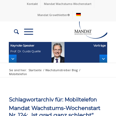
Kontakt
Mandat Wachstums-Wochenstart
Mandat Growthletter®
Keynote‑Speaker
Vorträge
Prof. Dr. Guido Quelle
Sie sind hier:
Startseite
/
Wachstumstreiber Blog
/
Mobiltelefon
Schlagwortarchiv für:
Mobiltelefon
Mandat Wachstums-Wochenstart
Nr. 124: „Ist grad ganz schlecht“